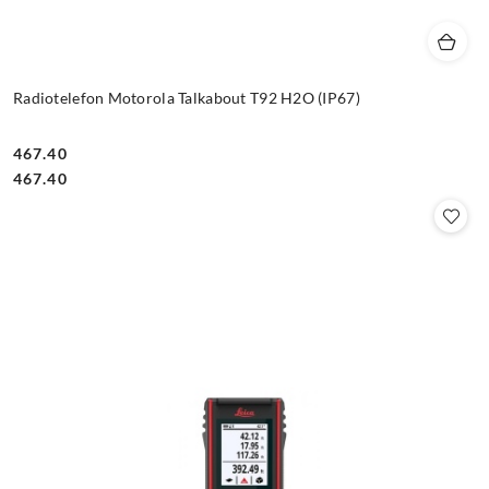
Radiotelefon Motorola Talkabout T92 H2O (IP67)
467.40
Cena:
Cena:
467.40