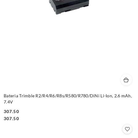
Bateria Trimble R2/R4/R6/R8s/R580/R780/DiNi Li-Ion, 2.6 mAh,
7.4V
307.50
Cena:
Cena:
307.50