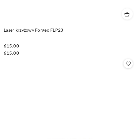
Laser krzyżowy Forgeo FLP23
615.00
Cena:
Cena:
615.00