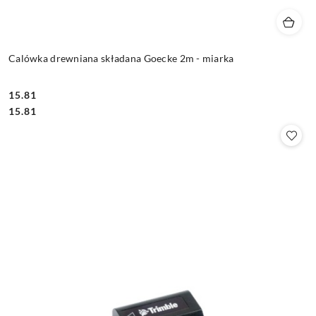
Calówka drewniana składana Goecke 2m - miarka
15.81
Cena:
Cena:
15.81