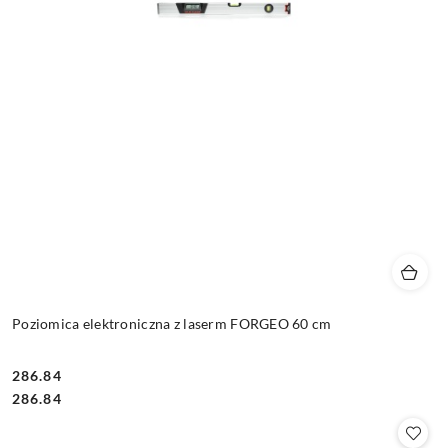
Poziomica elektroniczna z laserm FORGEO 60 cm
286.84
Cena:
Cena:
286.84