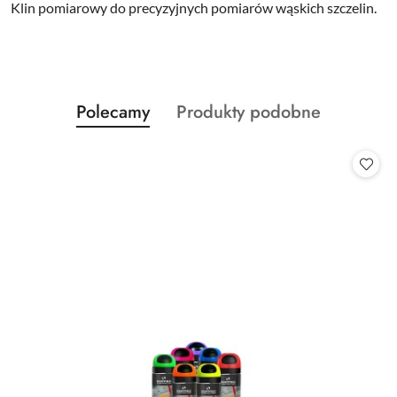
Klin pomiarowy do precyzyjnych pomiarów wąskich szczelin.
Produkty
Produkty
Polecamy
Produkty podobne
Pomiń karuzelę produktów
o
o
statusie:
statusie: