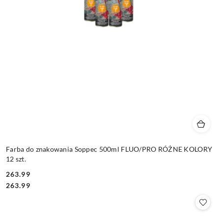
Farba do znakowania Soppec 500ml FLUO/PRO RÓŻNE KOLORY
12 szt.
263.99
Cena:
Cena:
263.99