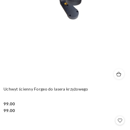
Uchwyt ścienny Forgeo do lasera krzyżowego
99.00
Cena:
Cena:
99.00