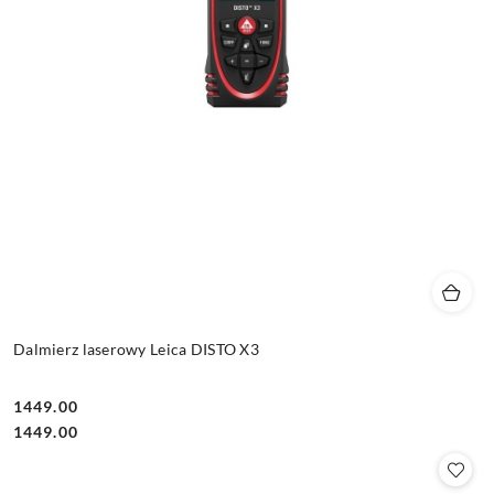
Dalmierz laserowy Leica DISTO X3
1449.00
Cena:
Cena:
1449.00