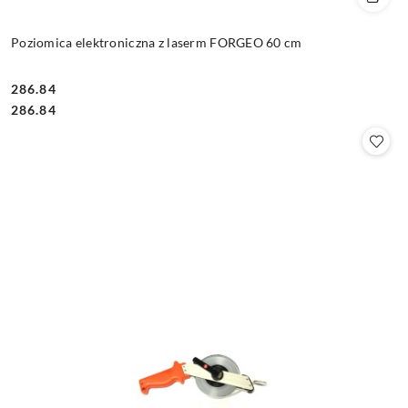
Poziomica elektroniczna z laserm FORGEO 60 cm
286.84
Cena:
Cena:
286.84