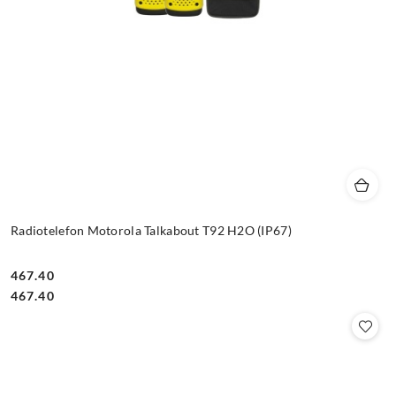
Radiotelefon Motorola Talkabout T92 H2O (IP67)
467.40
Cena:
Cena:
467.40