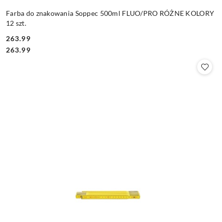
Farba do znakowania Soppec 500ml FLUO/PRO RÓŻNE KOLORY
12 szt.
263.99
Cena:
Cena:
263.99