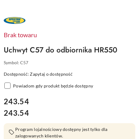
NAZWA
PRODUCENTA:
SPECTRA
PRECISION
Brak towaru
Uchwyt C57 do odbiornika HR550
Symbol:
C57
Dostępność:
Zapytaj o dostępność
Powiadom gdy produkt będzie dostępny
cena:
243.54
243.54
Cena:
Program lojalnościowy dostępny jest tylko dla
zalogowanych klientów.