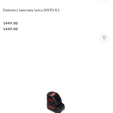
Dalmierz laserowy Leica DISTO X3
1449.00
Cena:
Cena:
1449.00