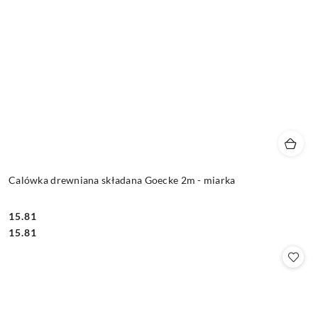
Calówka drewniana składana Goecke 2m - miarka
15.81
Cena:
Cena:
15.81