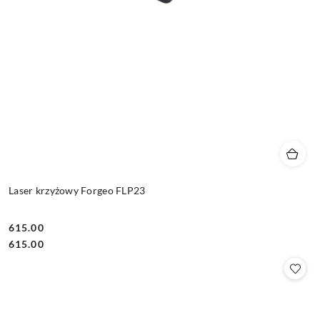
Laser krzyżowy Forgeo FLP23
615.00
Cena:
Cena:
615.00