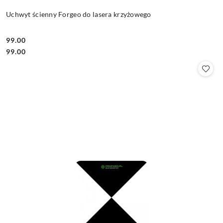
Uchwyt ścienny Forgeo do lasera krzyżowego
99.00
Cena:
Cena:
99.00