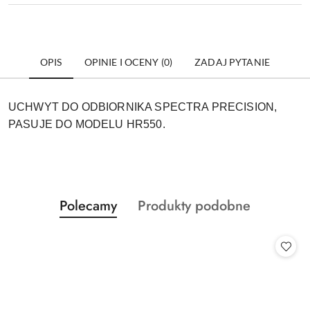
OPIS
OPINIE I OCENY (0)
ZADAJ PYTANIE
UCHWYT DO ODBIORNIKA SPECTRA PRECISION,
PASUJE DO MODELU HR550.
Produkty
Produkty
Polecamy
Produkty podobne
Pomiń karuzelę produktów
o
o
statusie:
statusie: