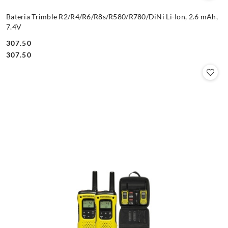
Bateria Trimble R2/R4/R6/R8s/R580/R780/DiNi Li-Ion, 2.6 mAh,
7.4V
307.50
Cena:
Cena:
307.50