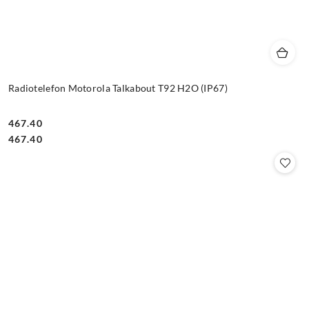
Radiotelefon Motorola Talkabout T92 H2O (IP67)
467.40
Cena:
Cena:
467.40