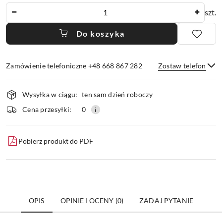
Ilość
szt.
Do koszyka
Zamówienie telefoniczne +48 668 867 282
Zostaw telefon
Dostępność
Wysyłka w ciągu:
ten sam dzień roboczy
i
dostawa
Wyślij
Cena przesyłki:
0
Pobierz produkt do PDF
OPIS
OPINIE I OCENY (0)
ZADAJ PYTANIE