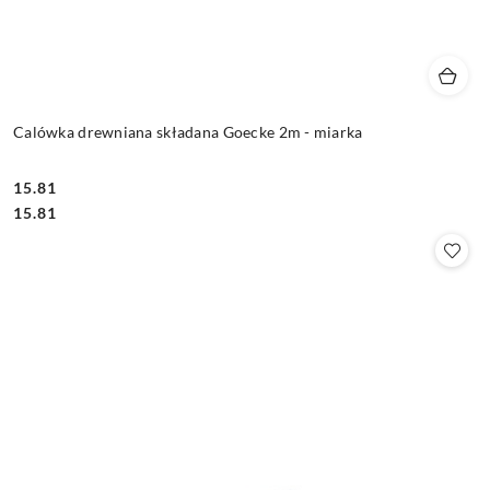
Calówka drewniana składana Goecke 2m - miarka
15.81
Cena:
Cena:
15.81