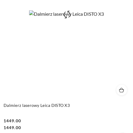
Dalmierz laserowy Leica DISTO X3
1449.00
Cena:
Cena:
1449.00