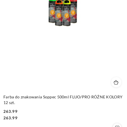
Farba do znakowania Soppec 500ml FLUO/PRO RÓŻNE KOLORY
12 szt.
263.99
Cena:
Cena:
263.99