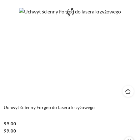
Uchwyt ścienny Forgeo do lasera krzyżowego
99.00
Cena:
Cena:
99.00