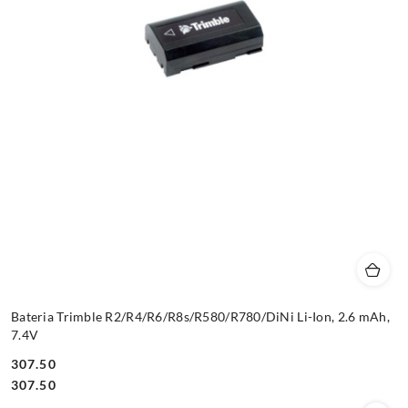
Bateria Trimble R2/R4/R6/R8s/R580/R780/DiNi Li-Ion, 2.6 mAh,
7.4V
307.50
Cena:
Cena:
307.50