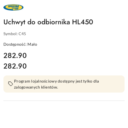
NAZWA
PRODUCENTA:
SPECTRA
PRECISION
Uchwyt do odbiornika HL450
Symbol:
C45
Dostępność:
Mało
cena:
282.90
282.90
Cena:
Program lojalnościowy dostępny jest tylko dla
zalogowanych klientów.