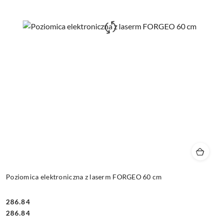
Poziomica elektroniczna z laserm FORGEO 60 cm
286.84
Cena:
Cena:
286.84