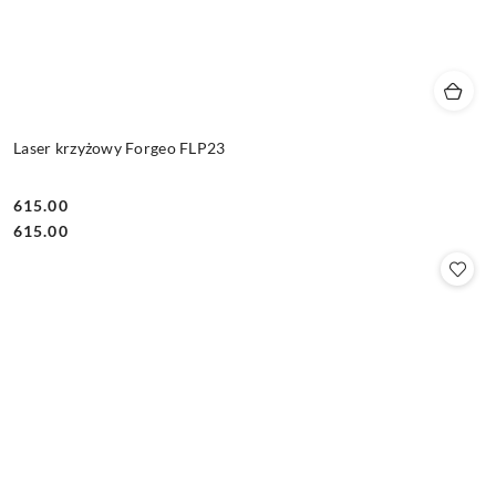
Laser krzyżowy Forgeo FLP23
615.00
Cena:
Cena:
615.00