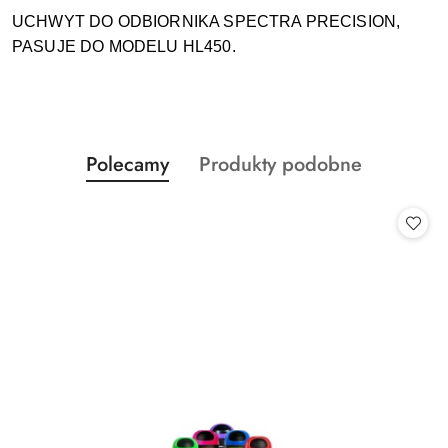
UCHWYT DO ODBIORNIKA SPECTRA PRECISION,
PASUJE DO MODELU HL450.
Produkty
Produkty
Polecamy
Produkty podobne
Pomiń karuzelę produktów
o
o
statusie:
statusie: