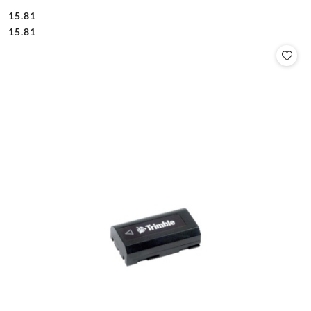
15.81
Cena:
Cena:
15.81