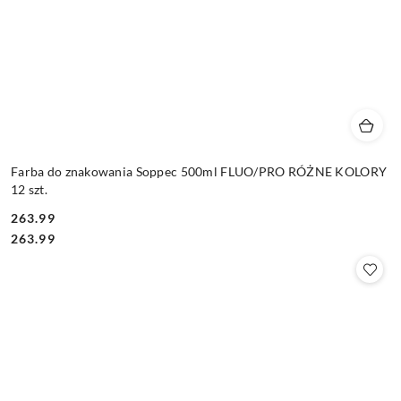
Farba do znakowania Soppec 500ml FLUO/PRO RÓŻNE KOLORY
12 szt.
263.99
Cena:
Cena:
263.99