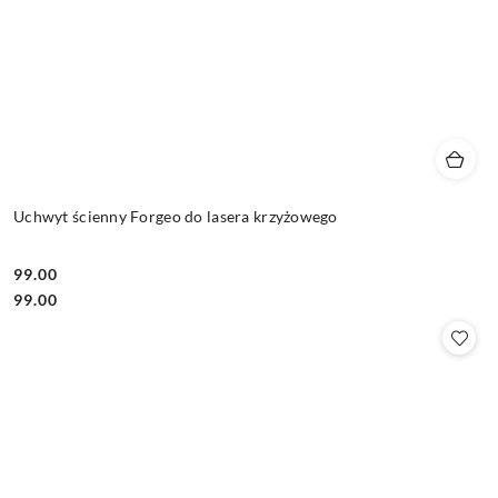
Uchwyt ścienny Forgeo do lasera krzyżowego
99.00
Cena:
Cena:
99.00