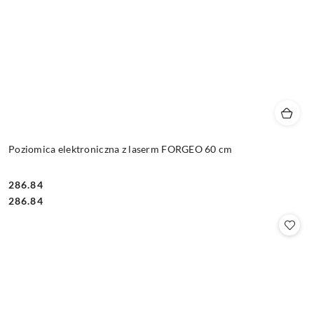
Poziomica elektroniczna z laserm FORGEO 60 cm
286.84
Cena:
Cena:
286.84