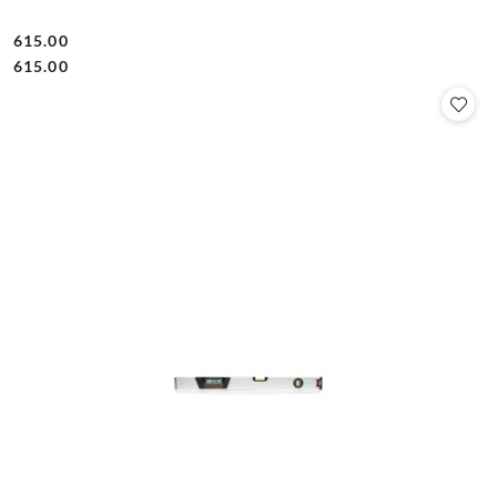
615.00
Cena:
Cena:
615.00