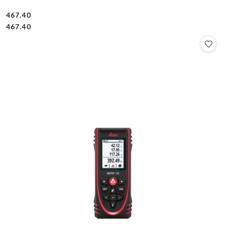
467.40
Cena:
Cena:
467.40