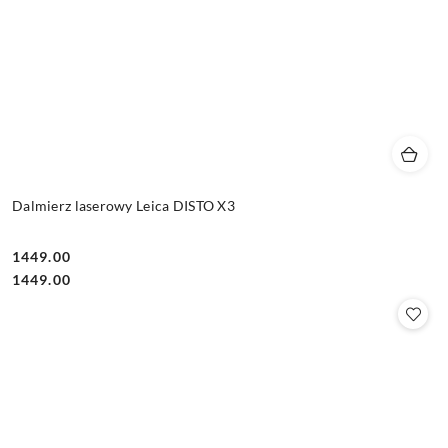
Dalmierz laserowy Leica DISTO X3
1449.00
Cena:
Cena:
1449.00