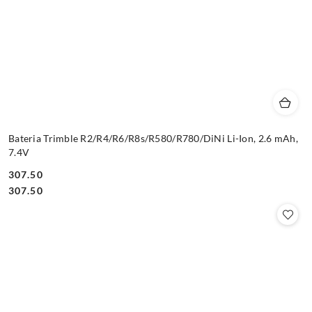
Bateria Trimble R2/R4/R6/R8s/R580/R780/DiNi Li-Ion, 2.6 mAh,
7.4V
307.50
Cena:
Cena:
307.50