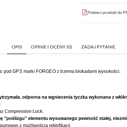
Pobierz produkt do 
OPIS
OPINIE I OCENY (0)
ZADAJ PYTANIE
go pod GPS marki FORGEO z trzema blokadami wysokości.
wytrzymała, odporna na wgniecenia tyczka wykonana z włó
i
az Compression Lock:
ę "poślizgu" elementu wysuwanego pewność stałej, niezmie
gumowej z możliwością rektyfikacji