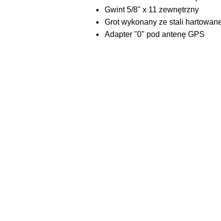
Gwint 5/8" x 11 zewnętrzny
Grot wykonany ze stali hartowan
Adapter "0" pod antenę GPS
Pomiń karuzelę produktów