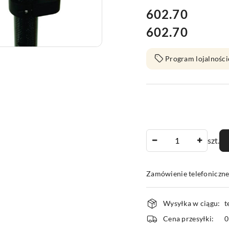
cena:
602.70
602.70
Cena:
Program lojalności
Ilość
szt.
Zamówienie telefoniczn
Dostępność
Wysyłka w ciągu:
t
i
Cena przesyłki:
dostawa