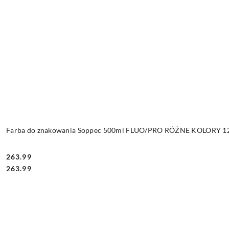
Farba do znakowania Soppec 500ml FLUO/PRO RÓŻNE KOLORY 12 
263.99
Cena:
Cena:
263.99