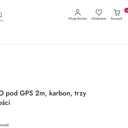
0
Moje konto
Ulubione
Koszyk
 pod GPS 2m, karbon, trzy
ości
pność