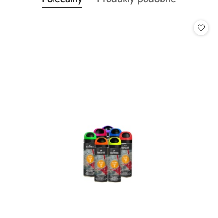
Pomiń karuzelę produktów
o
o
statusie:
statusie: