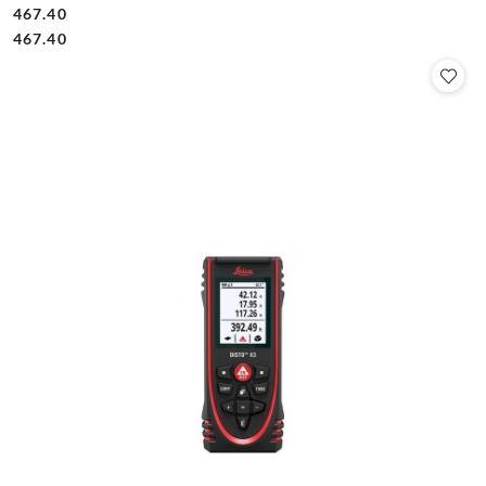
467.40
Cena:
Cena:
467.40