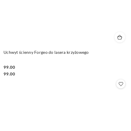
Uchwyt ścienny Forgeo do lasera krzyżowego
99.00
Cena:
Cena:
99.00