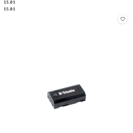
15.81
Cena:
Cena:
15.81