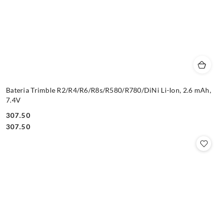
Bateria Trimble R2/R4/R6/R8s/R580/R780/DiNi Li-Ion, 2.6 mAh,
7.4V
307.50
Cena:
Cena:
307.50