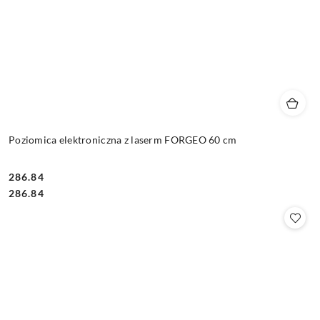
Poziomica elektroniczna z laserm FORGEO 60 cm
286.84
Cena:
Cena:
286.84