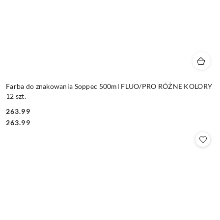
Farba do znakowania Soppec 500ml FLUO/PRO RÓŻNE KOLORY
12 szt.
263.99
Cena:
Cena:
263.99