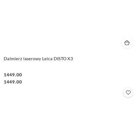
Dalmierz laserowy Leica DISTO X3
1449.00
Cena:
Cena:
1449.00