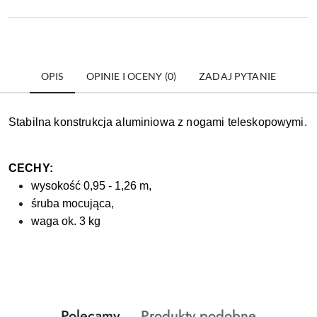
OPIS
OPINIE I OCENY (0)
ZADAJ PYTANIE
Stabilna konstrukcja aluminiowa z nogami teleskopowymi.
CECHY:
wysokość 0,95 - 1,26 m,
śruba mocująca,
waga ok. 3 kg
Produkty
Produkty
Polecamy
Produkty podobne