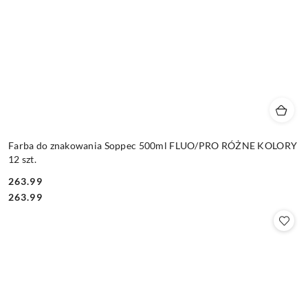
Farba do znakowania Soppec 500ml FLUO/PRO RÓŻNE KOLORY
12 szt.
263.99
Cena:
Cena:
263.99