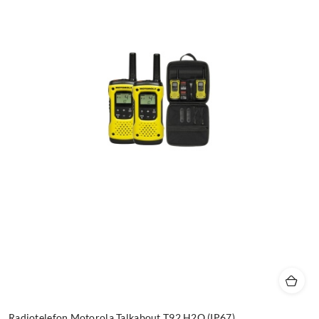
Radiotelefon Motorola Talkabout T92 H2O (IP67)