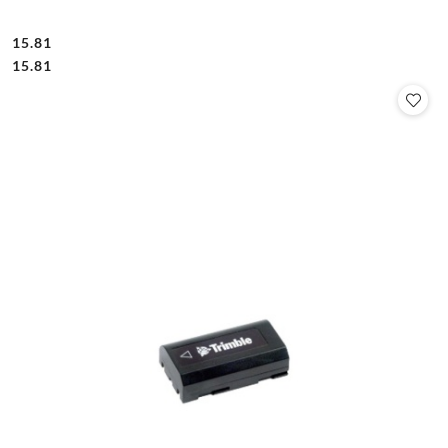
15.81
Cena:
Cena:
15.81