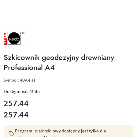
NAZWA
PRODUCENTA:
NEDO
Szkicownik geodezyjny drewniany
Professional A4
Symbol:
40A4-H
Dostępność:
Mało
cena:
257.44
257.44
Cena:
Program lojalnościowy dostępny jest tylko dla