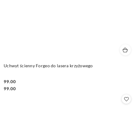
Uchwyt ścienny Forgeo do lasera krzyżowego
99.00
Cena:
Cena:
99.00