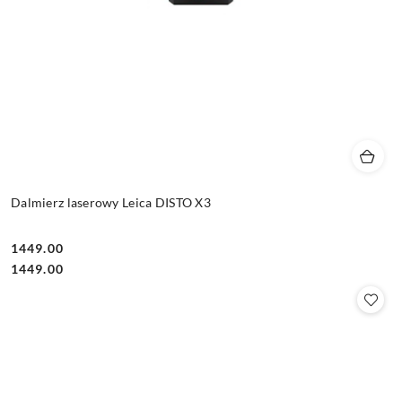
Dalmierz laserowy Leica DISTO X3
1449.00
Cena:
Cena:
1449.00