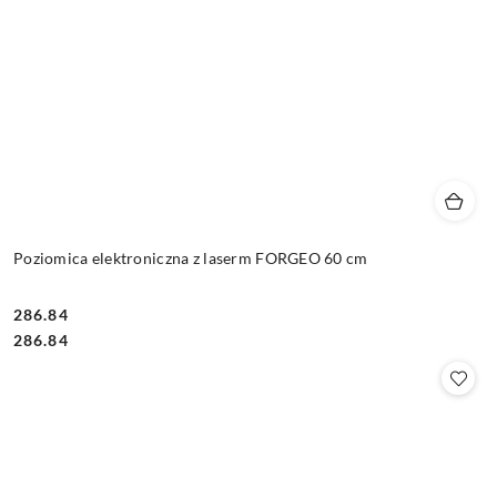
Poziomica elektroniczna z laserm FORGEO 60 cm
286.84
Cena:
Cena:
286.84