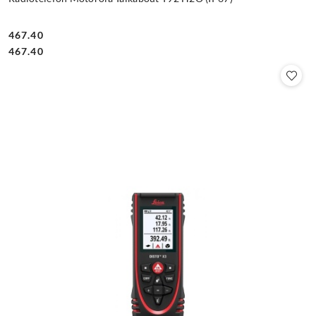
467.40
Cena:
Cena:
467.40