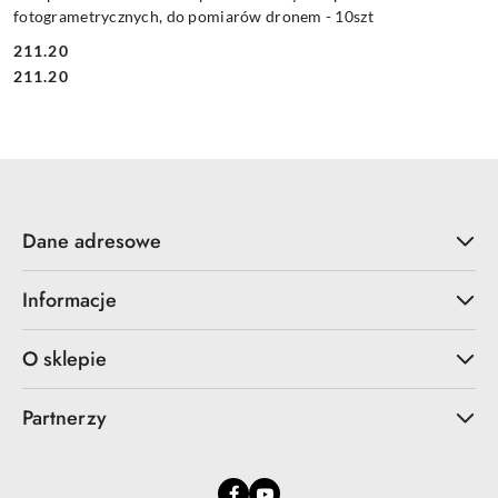
fotogrametrycznych, do pomiarów dronem - 10szt
211.20
Cena:
Cena:
211.20
Dane adresowe
Informacje
O sklepie
Partnerzy