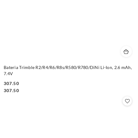
Bateria Trimble R2/R4/R6/R8s/R580/R780/DiNi Li-Ion, 2.6 mAh,
7.4V
307.50
Cena:
Cena:
307.50