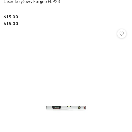
Laser krzyżowy Forgeo FLP23
615.00
Cena:
Cena:
615.00