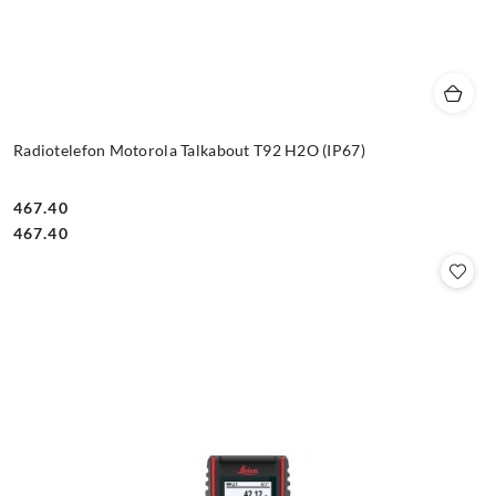
Radiotelefon Motorola Talkabout T92 H2O (IP67)
467.40
Cena:
Cena:
467.40