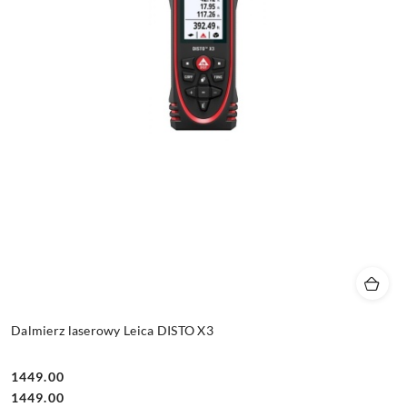
Dalmierz laserowy Leica DISTO X3
1449.00
Cena:
Cena:
1449.00