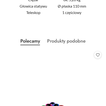
Głowica statywu
Ø płaska 110 mm
Teleskop
1 częściowy
Produkty
Produkty
Polecamy
Produkty podobne
Pomiń karuzelę produktów
o
o
statusie:
statusie: