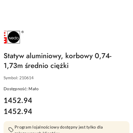
NAZWA
PRODUCENTA:
NEDO
Statyw aluminiowy, korbowy 0,74-
1,73m średnio ciężki
Symbol:
210614
Dostępność:
Mało
cena:
1452.94
1452.94
Cena:
Program lojalnościowy dostępny jest tylko dla