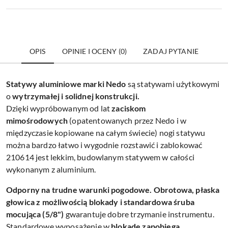
OPIS
OPINIE I OCENY (0)
ZADAJ PYTANIE
Statywy aluminiowe marki Nedo
są statywami użytkowymi
o
wytrzymałej i solidnej konstrukcji.
Dzięki wypróbowanym od lat
zaciskom
mimośrodowych
(opatentowanych przez Nedo i w
międzyczasie kopiowane na całym świecie) nogi statywu
można bardzo łatwo i wygodnie rozstawić i zablokować
210614 jest lekkim, budowlanym statywem w całości
wykonanym z aluminium.
Odporny na trudne warunki pogodowe. Obrotowa, płaska
głowica z możliwością blokady i standardowa śruba
mocująca (5/8")
gwarantuje dobre trzymanie instrumentu.
Standardowe wyposażenie w
blokadę zapobiega