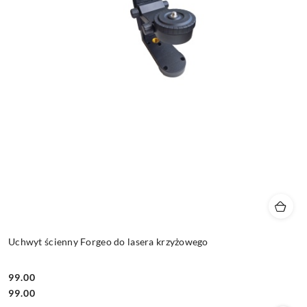
Uchwyt ścienny Forgeo do lasera krzyżowego
99.00
Cena:
Cena:
99.00