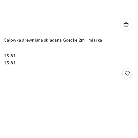
Calówka drewniana składana Goecke 2m - miarka
15.81
Cena:
Cena:
15.81