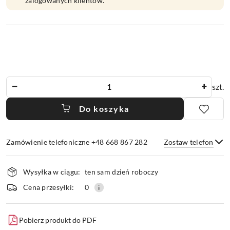
zalogowanych klientów.
Ilość
szt.
Do koszyka
Zamówienie telefoniczne +48 668 867 282
Zostaw telefon
Dostępność
Wysyłka w ciągu:
ten sam dzień roboczy
i
dostawa
Wyślij
Cena przesyłki:
0
Pobierz produkt do PDF