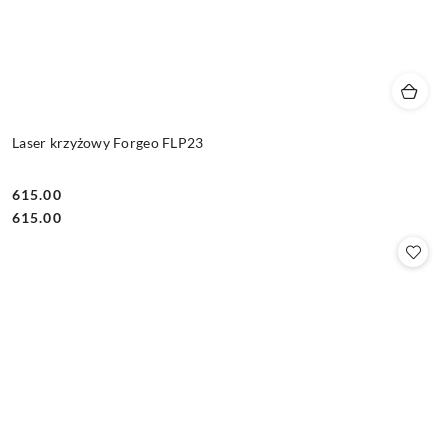
Laser krzyżowy Forgeo FLP23
615.00
Cena:
Cena:
615.00