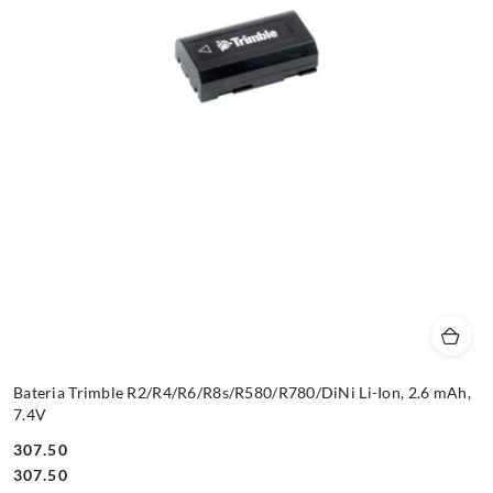
Bateria Trimble R2/R4/R6/R8s/R580/R780/DiNi Li-Ion, 2.6 mAh,
7.4V
307.50
Cena:
Cena:
307.50