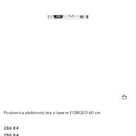
Poziomica elektroniczna z laserm FORGEO 60 cm
286.84
Cena:
Cena:
286.84