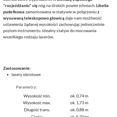
"rozjeżdżaniu" się
nóg na śliskich powierzchniach.
Libella
pudełkowa
zamontowana w statywie w połączeniu
z
wysuwaną teleskopowo głowicą
daje nam możliwość
ustawienia żądanej wysokości zachowując jednocześnie
poziom instrumentu. Idealny statyw do mocowania
wszelkiego rodzaju laserów.
Zastosowanie:
lasery obrotowe
Parametry:
Wysokość min.
ok. 0,74 m
Wysokość max.
ok. 1,73 m
Długość trans.
ok. 0,88 m
Ciężar
ok. 5,20 kg