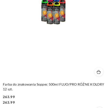
Farba do znakowania Soppec 500ml FLUO/PRO RÓŻNE KOLORY
12 szt.
263.99
Cena:
Cena:
263.99