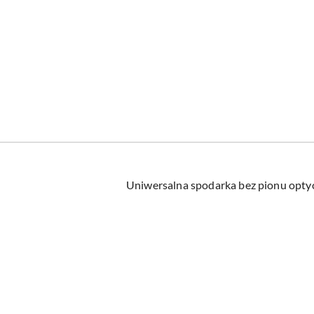
Uniwersalna spodarka bez pionu opty
Pomiń karuzelę produktów