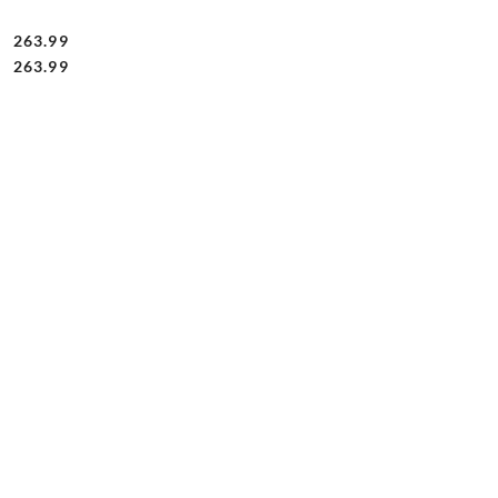
263.99
Cena:
Cena:
263.99