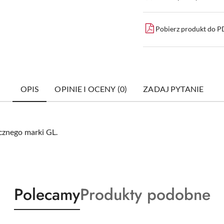
dostawa
Pobierz produkt do 
OPIS
OPINIE I OCENY (0)
ZADAJ PYTANIE
cznego marki GL.
Produkty
Produkty
Polecamy
Produkty podobne
o
o