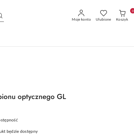
0
Moje konto
Ulubione
Koszyk
pionu optycznego GL
ostępność
kt będzie dostępny