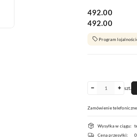
cena:
492.00
492.00
Cena:
Program lojalności
Ilość
szt.
Zamówienie telefoniczn
Dostępność
Wysyłka w ciągu:
t
i
Cena przesyłki: