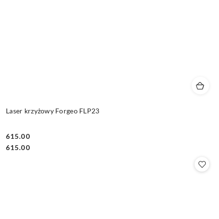
Laser krzyżowy Forgeo FLP23
615.00
Cena:
Cena:
615.00