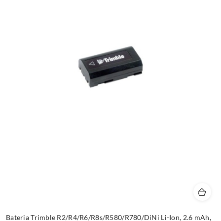
Bateria Trimble R2/R4/R6/R8s/R580/R780/DiNi Li-Ion, 2.6 mAh,