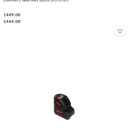
1449.00
Cena:
Cena:
1449.00