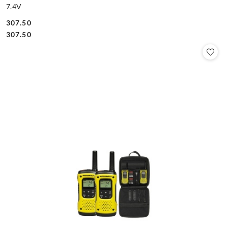
7.4V
307.50
Cena:
Cena:
307.50