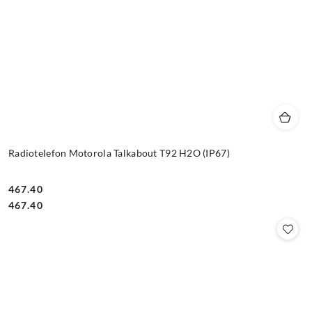
Radiotelefon Motorola Talkabout T92 H2O (IP67)
467.40
Cena:
Cena:
467.40