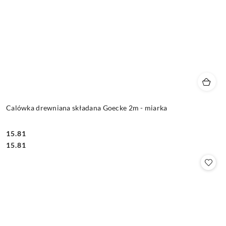
Calówka drewniana składana Goecke 2m - miarka
15.81
Cena:
Cena:
15.81