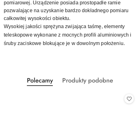
pomiarowej. Urządzenie posiada prostopadłe ramie
pozwalające na uzyskanie bardzo dokładnego pomiaru
całkowitej wysokości obiektu.
Wysokiej jakości sprężyna zwijająca taśmę, elementy
teleskopowe wykonane z mocnych profili aluminiowych i
.
śruby zaciskowe blokujące je w dowolnym położeniu
Produkty
Produkty
Polecamy
Produkty podobne
Pomiń karuzelę produktów
o
o
statusie:
statusie: