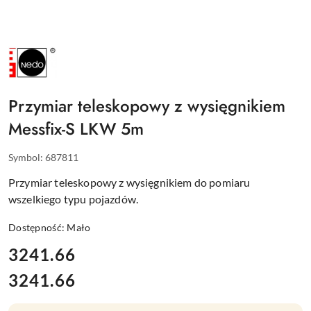
NAZWA
PRODUCENTA:
NEDO
Przymiar teleskopowy z wysięgnikiem
Messfix-S LKW 5m
Symbol:
687811
Przymiar teleskopowy z wysięgnikiem do pomiaru
wszelkiego typu pojazdów.
Dostępność:
Mało
cena:
3241.66
3241.66
Cena: