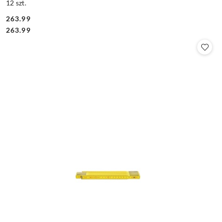
12 szt.
263.99
Cena:
Cena:
263.99