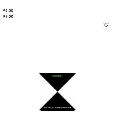
99.00
Cena:
Cena:
99.00