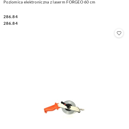
Poziomica elektroniczna z laserm FORGEO 60 cm
286.84
Cena:
Cena:
286.84