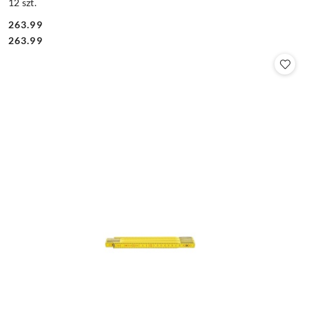
12 szt.
263.99
Cena:
Cena:
263.99