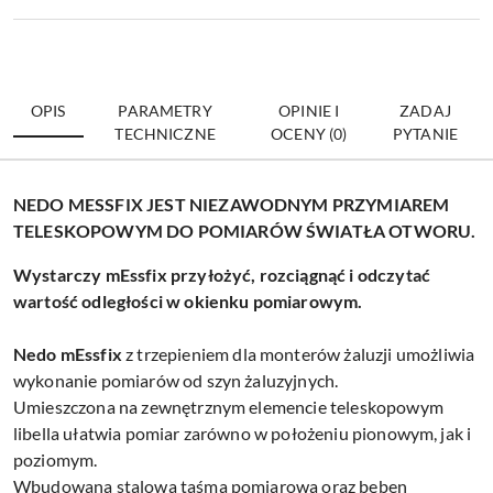
OPIS
PARAMETRY
OPINIE I
ZADAJ
TECHNICZNE
OCENY (0)
PYTANIE
NEDO MESSFIX JEST NIEZAWODNYM PRZYMIAREM
TELESKOPOWYM DO POMIARÓW ŚWIATŁA OTWORU.
Wystarczy
m
E
ssfix przyłożyć, rozciągnąć i odczytać
wartość odległości w okienku pomiarowym.
Nedo m
E
ssfix
z trzepieniem dla monterów żaluzji umożliwia
wykonanie pomiarów od szyn żaluzyjnych.
Umieszczona na zewnętrznym elemencie teleskopowym
libella ułatwia pomiar zarówno w położeniu pionowym, jak i
poziomym.
Wbudowana stalowa taśma pomiarowa oraz bęben