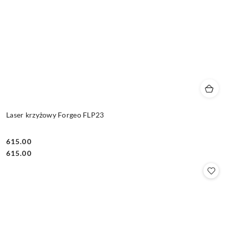
Laser krzyżowy Forgeo FLP23
615.00
Cena:
Cena:
615.00