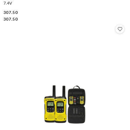
7.4V
307.50
Cena:
Cena:
307.50