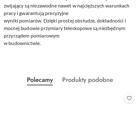
zwijający są niezawodne nawet w najcięższych warunkach
pracy i gwarantują precyzyjne
wyniki pomiarów. Dzięki prostej obsłudze, dokładności i
mocnej budowie przymiary teleskopowe są niezbędnym
przyrządem pomiarowym
w budownictwie.
Produkty
Produkty
Polecamy
Produkty podobne
Pomiń karuzelę produktów
o
o
statusie:
statusie: