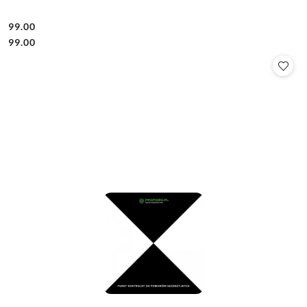
99.00
Cena:
Cena:
99.00