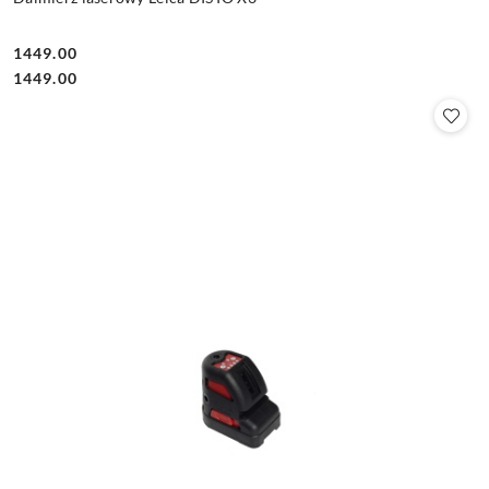
1449.00
Cena:
Cena:
1449.00