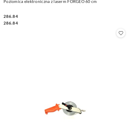
Poziomica elektroniczna z laserm FORGEO 60 cm
286.84
Cena:
Cena:
286.84