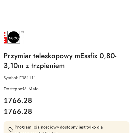
NAZWA
PRODUCENTA:
NEDO
Przymiar teleskopowy mEssfix 0,80-
3,10m z trzpieniem
Symbol:
F381111
Dostępność:
Mało
cena:
1766.28
1766.28
Cena:
Program lojalnościowy dostępny jest tylko dla