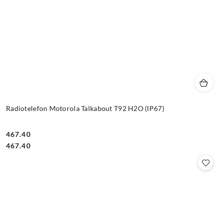
Radiotelefon Motorola Talkabout T92 H2O (IP67)
467.40
Cena:
Cena:
467.40