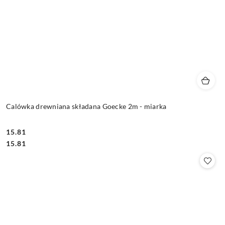
Calówka drewniana składana Goecke 2m - miarka
15.81
Cena:
Cena:
15.81