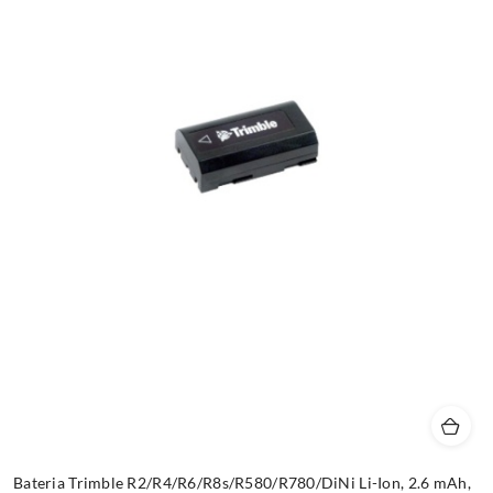
Bateria Trimble R2/R4/R6/R8s/R580/R780/DiNi Li-Ion, 2.6 mAh,