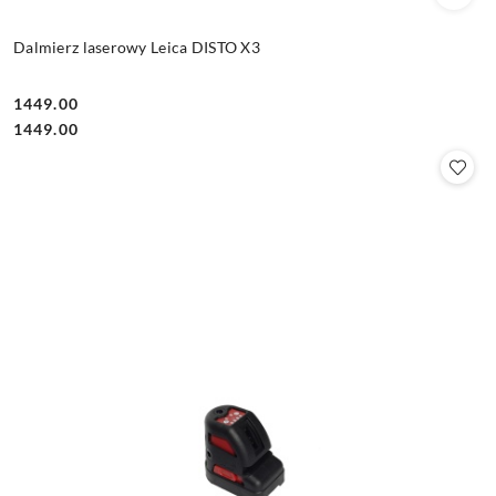
Dalmierz laserowy Leica DISTO X3
1449.00
Cena:
Cena:
1449.00