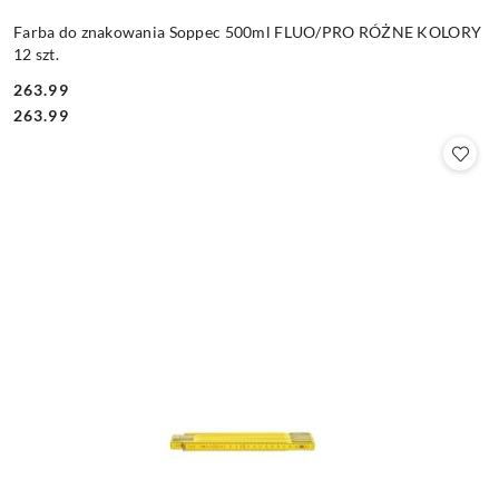
Farba do znakowania Soppec 500ml FLUO/PRO RÓŻNE KOLORY
12 szt.
263.99
Cena:
Cena:
263.99