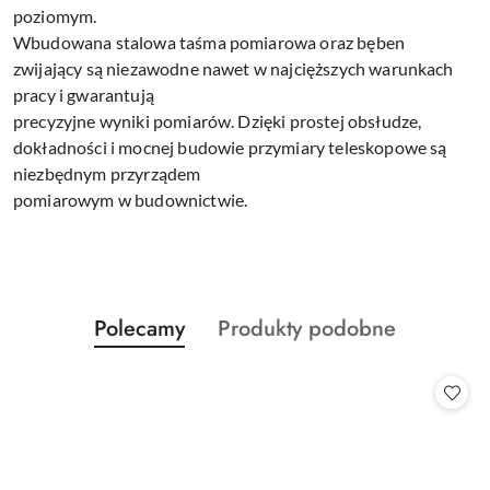
poziomym.
Wbudowana stalowa taśma pomiarowa oraz bęben
zwijający są niezawodne nawet w najcięższych warunkach
pracy i gwarantują
precyzyjne wyniki pomiarów. Dzięki prostej obsłudze,
dokładności i mocnej budowie przymiary teleskopowe są
niezbędnym przyrządem
pomiarowym w budownictwie.
Produkty
Produkty
Polecamy
Produkty podobne
Pomiń karuzelę produktów
o
o
statusie:
statusie: