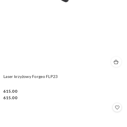
Laser krzyżowy Forgeo FLP23
615.00
Cena:
Cena:
615.00