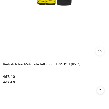
Radiotelefon Motorola Talkabout T92 H2O (IP67)
467.40
Cena:
Cena:
467.40