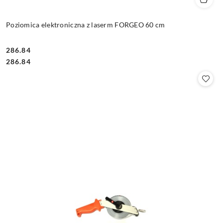
Poziomica elektroniczna z laserm FORGEO 60 cm
286.84
Cena:
Cena:
286.84