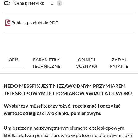
dostawa
Wyślij
Cena przesyłki:
0
Pobierz produkt do PDF
OPIS
PARAMETRY
OPINIE I
ZADAJ
TECHNICZNE
OCENY (0)
PYTANIE
NEDO MESSFIX JEST NIEZAWODNYM PRZYMIAREM
TELESKOPOWYM DO POMIARÓW ŚWIATŁA OTWORU.
Wystarczy
mEssfix przyłożyć, rozciągnąć i odczytać
wartość odległości w okienku pomiarowym.
Umieszczona na zewnętrznym elemencie teleskopowym
libella ułatwia pomiar zarówno w położeniu pionowym, jak i