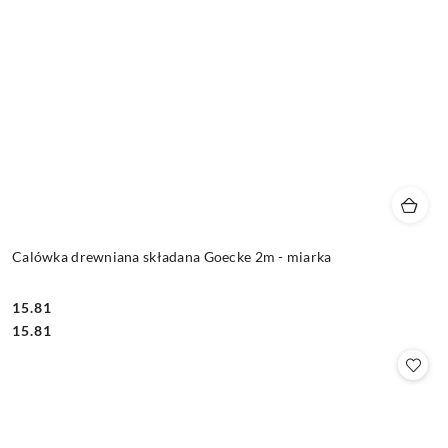
Calówka drewniana składana Goecke 2m - miarka
15.81
Cena:
Cena:
15.81