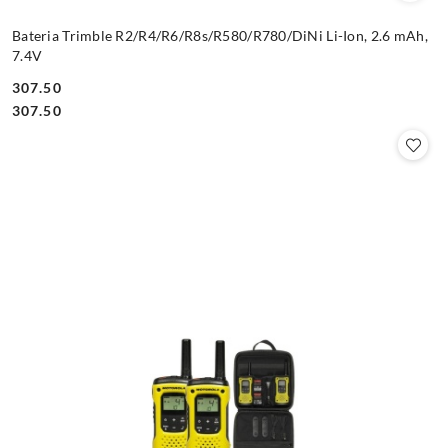
Bateria Trimble R2/R4/R6/R8s/R580/R780/DiNi Li-Ion, 2.6 mAh,
7.4V
307.50
Cena:
Cena:
307.50