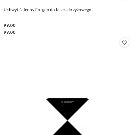
Uchwyt ścienny Forgeo do lasera krzyżowego
99.00
Cena:
Cena:
99.00