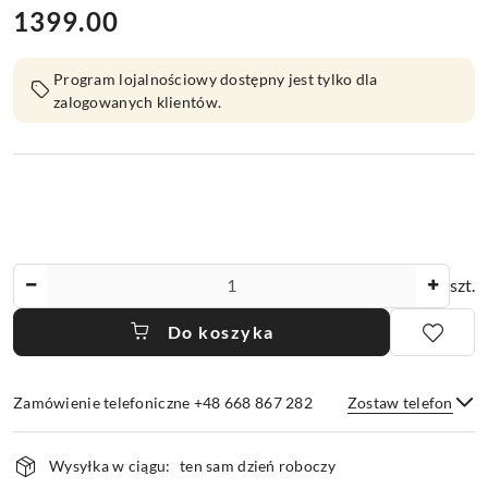
1399.00
Cena:
Program lojalnościowy dostępny jest tylko dla
zalogowanych klientów.
Ilość
szt.
Do koszyka
Zamówienie telefoniczne +48 668 867 282
Zostaw telefon
Dostępność
Wysyłka w ciągu:
ten sam dzień roboczy
i