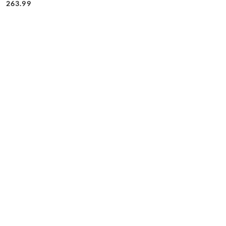
Cena:
Cena:
263.99