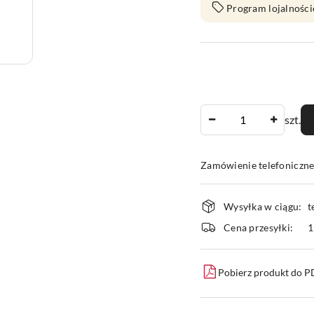
Program lojalności
Ilość
szt.
Zamówienie telefoniczn
Dostępność
Wysyłka w ciągu:
t
i
Cena przesyłki:
1
dostawa
Pobierz produkt do 