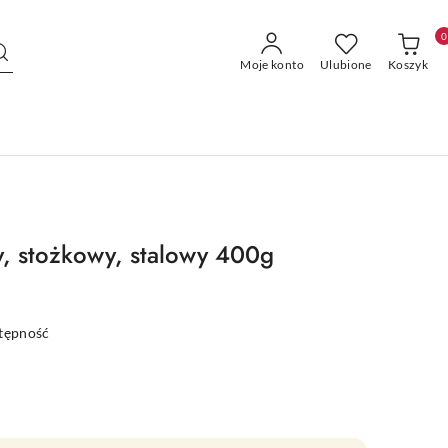
0
Moje konto
Ulubione
Koszyk
, stożkowy, stalowy 400g
stępność