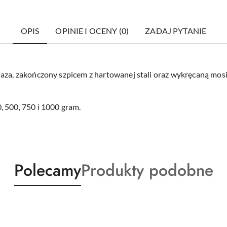
OPIS
OPINIE I OCENY (0)
ZADAJ PYTANIE
laza, zakończony szpicem z hartowanej stali oraz wykręcaną m
, 500, 750 i 1000 gram.
Produkty
Produkty
Polecamy
Produkty podobne
o
o
statusie:
statusie: