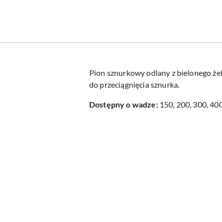
Pion sznurkowy odlany z bielonego że
do przeciągnięcia sznurka.
Dostępny o wadze:
150, 200, 300, 400
Pomiń karuzelę produktów