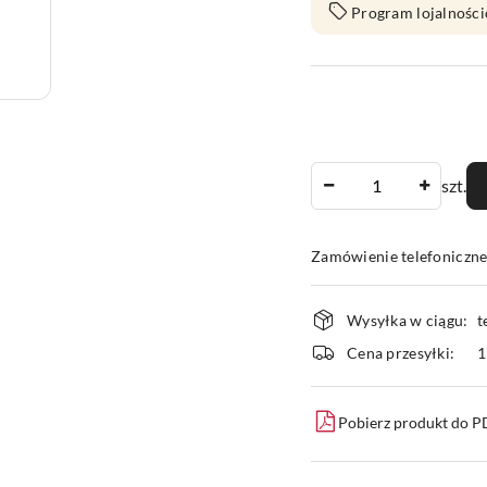
Program lojalności
Ilość
szt.
Zamówienie telefoniczn
Dostępność
Wysyłka w ciągu:
t
i
Cena przesyłki:
1
dostawa
Pobierz produkt do 