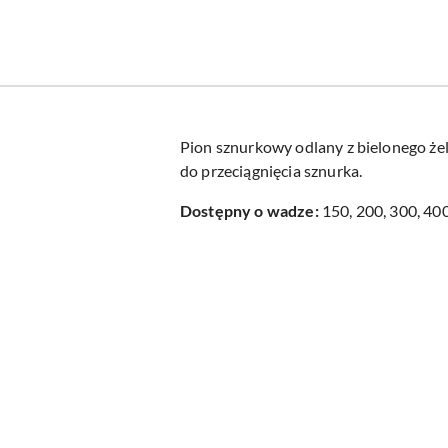
Pion sznurkowy odlany z bielonego że
do przeciągnięcia sznurka.
Dostępny o wadze:
150, 200, 300, 400
Pomiń karuzelę produktów