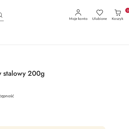
0
Moje konto
Ulubione
Koszyk
y stalowy 200g
stępność