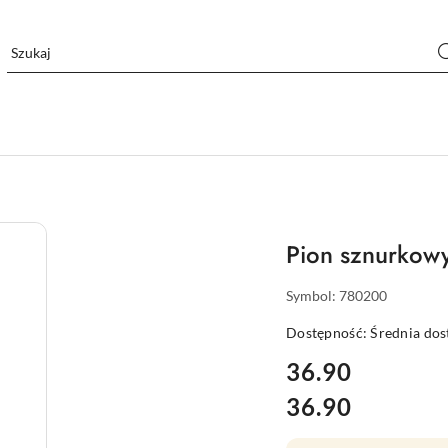
Pion sznurkow
Symbol:
780200
Dostępność:
Średnia do
cena:
36.90
36.90
Cena: