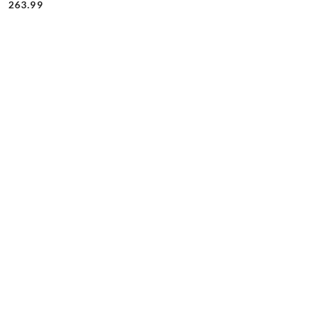
Cena:
Cena:
263.99