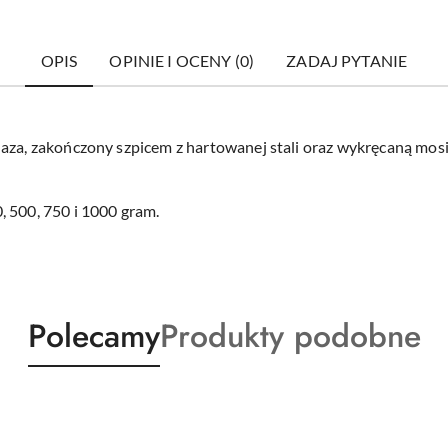
OPIS
OPINIE I OCENY (0)
ZADAJ PYTANIE
laza, zakończony szpicem z hartowanej stali oraz wykręcaną m
, 500, 750 i 1000 gram.
Produkty
Produkty
Polecamy
Produkty podobne
o
o
statusie:
statusie: