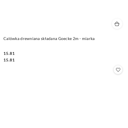
Calówka drewniana składana Goecke 2m - miarka
15.81
Cena:
Cena:
15.81