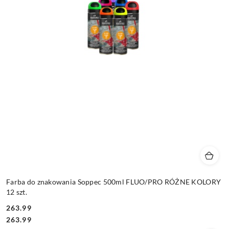
Farba do znakowania Soppec 500ml FLUO/PRO RÓŻNE KOLORY
12 szt.
263.99
Cena:
Cena:
263.99