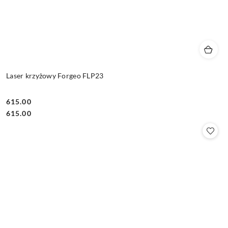
Laser krzyżowy Forgeo FLP23
615.00
Cena:
Cena:
615.00