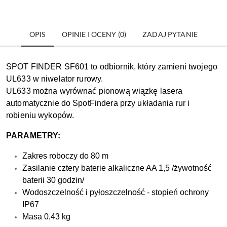
OPIS
OPINIE I OCENY (0)
ZADAJ PYTANIE
SPOT FINDER SF601 to odbiornik, który zamieni twojego
UL633 w niwelator rurowy.
UL633 można wyrównać pionową wiązkę lasera
automatycznie do SpotFindera przy układania rur i
robieniu wykopów.
PARAMETRY:
Zakres roboczy do 80 m
Zasilanie cztery baterie alkaliczne AA 1,5 /żywotność
baterii 30 godzin/
Wodoszczelność i pyłoszczelność - stopień ochrony
IP67
Masa 0,43 kg