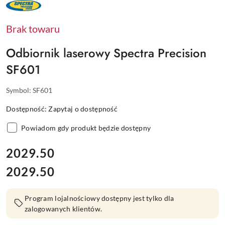
NAZWA
PRODUCENTA:
SPECTRA
PRECISION
Brak towaru
Odbiornik laserowy Spectra Precision
SF601
Symbol:
SF601
Dostępność:
Zapytaj o dostępność
Powiadom gdy produkt będzie dostępny
cena:
2029.50
2029.50
Cena:
Program lojalnościowy dostępny jest tylko dla
zalogowanych klientów.