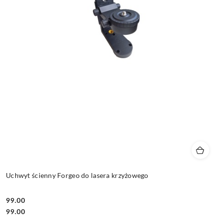
Uchwyt ścienny Forgeo do lasera krzyżowego
99.00
Cena:
Cena:
99.00