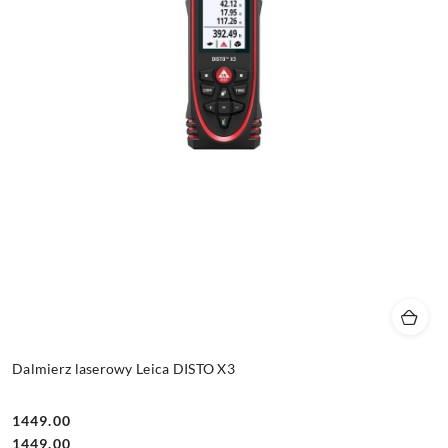
Dalmierz laserowy Leica DISTO X3
1449.00
Cena:
Cena:
1449.00