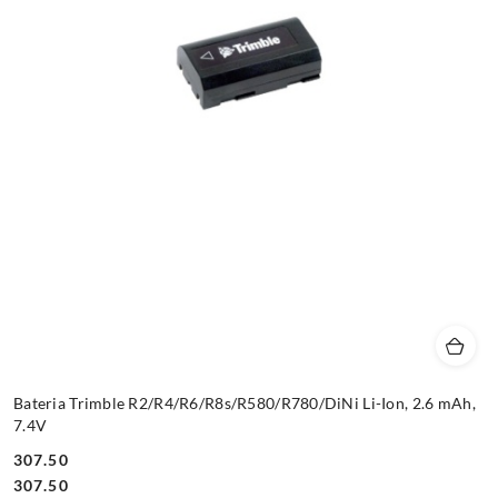
Bateria Trimble R2/R4/R6/R8s/R580/R780/DiNi Li-Ion, 2.6 mAh,
7.4V
307.50
Cena:
Cena:
307.50