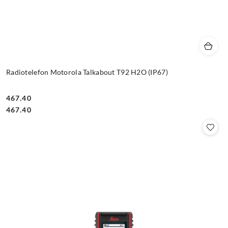
Radiotelefon Motorola Talkabout T92 H2O (IP67)
467.40
Cena:
Cena:
467.40