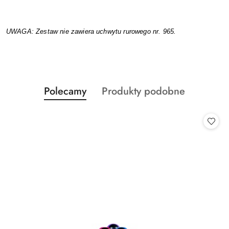
UWAGA: Zestaw nie zawiera uchwytu rurowego nr. 965.
Produkty
Produkty
Polecamy
Produkty podobne
Pomiń karuzelę produktów
o
o
statusie:
statusie: