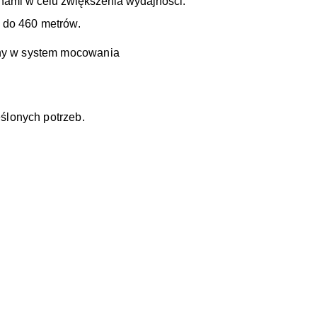
nami w celu zwiększenia wydajności.
 do 460 metrów.
ony w system mocowania
ślonych potrzeb.