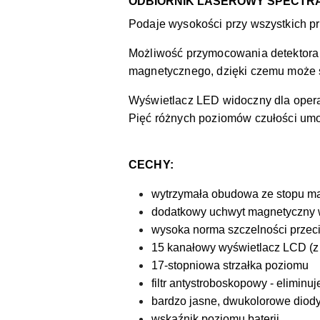
ODBIORNIK LASEROWY SPECTRA
Podaje wysokości przy wszystkich 
Możliwość przymocowania detektora
magnetycznego, dzięki czemu może s
Wyświetlacz LED widoczny dla opera
Pięć różnych poziomów czułości umoż
CECHY:
wytrzymała obudowa ze stopu m
dodatkowy uchwyt magnetyczny 
wysoka norma szczelności przeciw
15 kanałowy wyświetlacz LCD (z
17-stopniowa strzałka poziomu
filtr antystroboskopowy - eliminu
bardzo jasne, dwukolorowe diod
wskaźnik poziomu baterii