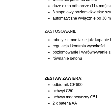
duże okno odbiorcze (114 mm) sz
3 stopniowy poziom dźwięku: szyb
automatyczne wyłącznie po 30 m
ZASTOSOWANIE:
roboty ziemne takie jak: kopanie
regulacja i kontrola wysokości
poziomowanie i wyrównywanie 
równanie betonu
ZESTAW ZAWIERA:
odbiornik CR600
uchwyt C50
uchwyt magnetyczny C51
2 x bateria AA