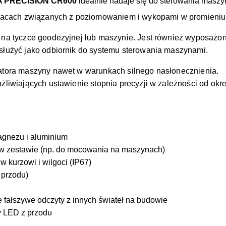
 PRECISION CR600
idealnie nadaje się do sterowania maszy
pracach związanych z poziomowaniem i wykopami w promieniu
 na tyczce geodezyjnej lub maszynie. Jest również wyposaż
łużyć jako odbiornik do systemu sterowania maszynami.
tora maszyny nawet w warunkach silnego nasłonecznienia.
liwiających ustawienie stopnia precyzji w zależności od okre
agnezu i aluminium
w zestawie (np. do mocowania na maszynach)
 kurzowi i wilgoci (IP67)
 przodu)
je fałszywe odczyty z innych świateł na budowie
y LED z przodu