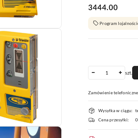
3444.00
Cena:
Program lojalności
Ilość
szt.
Zamówienie telefoniczn
Dostępność
Wysyłka w ciągu:
t
i
Cena przesyłki:
dostawa