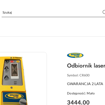
NAZWA
PRODUCENTA:
SPECTRA
PRECISION
Odbiornik lase
Symbol:
CR600
GWARANCJA 2 LATA
Dostępność:
Mało
cena:
3444.00