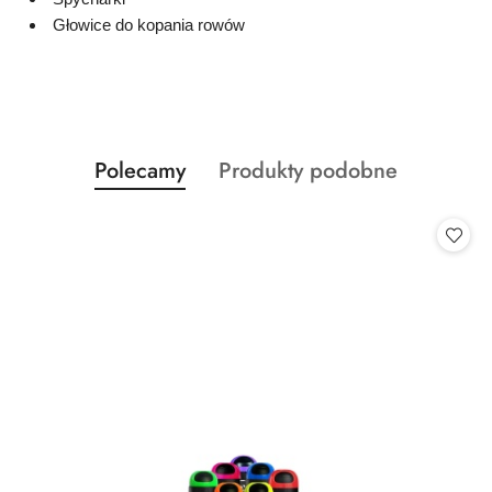
Głowice do kopania rowów
Produkty
Produkty
Polecamy
Produkty podobne
Pomiń karuzelę produktów
o
o
statusie:
statusie: