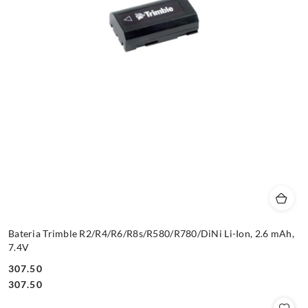
Bateria Trimble R2/R4/R6/R8s/R580/R780/DiNi Li-Ion, 2.6 mAh,
7.4V
307.50
Cena:
Cena:
307.50