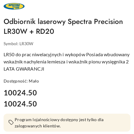
NAZWA
PRODUCENTA:
SPECTRA
PRECISION
Odbiornik laserowy Spectra Precision
LR30W + RD20
Symbol:
LR30W
LR50 do prac niwelacyjnych i wykopów Posiada wbudowany
wskaźnik nachylenia lemiesza i wskaźnik pionu wysięgnika 2
LATA GWARANCJI
Dostępność:
Mało
cena:
10024.50
10024.50
Cena:
Program lojalnościowy dostępny jest tylko dla
zalogowanych klientów.