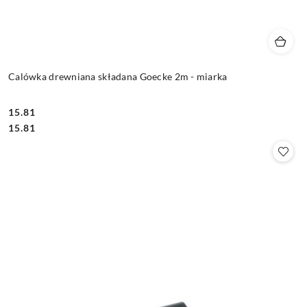
Calówka drewniana składana Goecke 2m - miarka
15.81
Cena:
Cena:
15.81