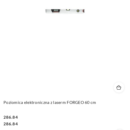
Poziomica elektroniczna z laserm FORGEO 60 cm
286.84
Cena:
Cena:
286.84