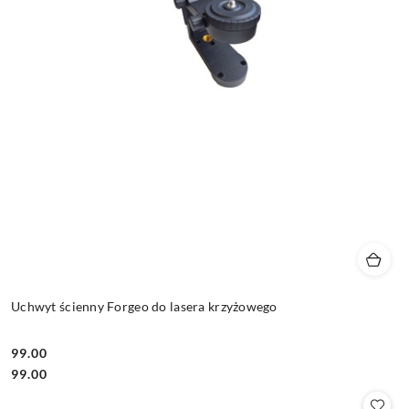
Uchwyt ścienny Forgeo do lasera krzyżowego
99.00
Cena:
Cena:
99.00