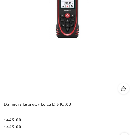
Dalmierz laserowy Leica DISTO X3
1449.00
Cena:
Cena:
1449.00