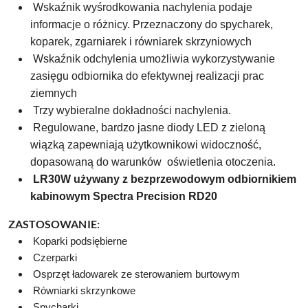
Wskaźnik wyśrodkowania nachylenia
podaje
informacje o różnicy.
Przeznaczony do spycharek,
koparek,
zgarniarek i równiarek skrzyniowych
Wskaźnik odchylenia umożliwia
wykorzystywanie
zasięgu odbiornika
do efektywnej realizacji prac
ziemnych
Trzy wybieralne dokładności nachylenia.
Regulowane, bardzo jasne diody LED z zieloną
wiązką zapewniają użytkownikowi widoczność,
dopasowaną do warunków oświetlenia otoczenia.
LR30W używany z bezprzewodowym odbiornikiem
kabinowym Spectra Precision RD20
ZASTOSOWANIE:
Koparki podsiębierne
Czerparki
Osprzęt ładowarek ze
sterowaniem burtowym
Równiarki skrzynkowe
Spycharki