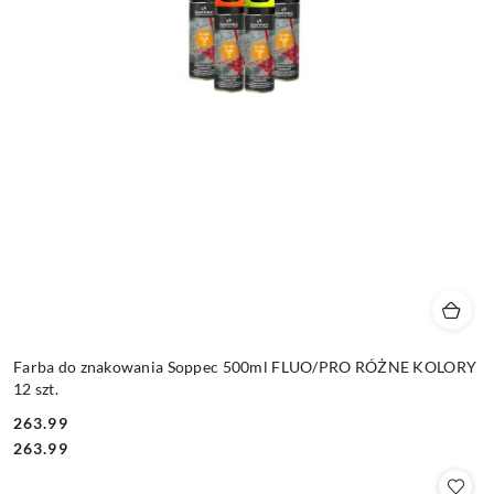
Farba do znakowania Soppec 500ml FLUO/PRO RÓŻNE KOLORY
12 szt.
263.99
Cena:
Cena:
263.99