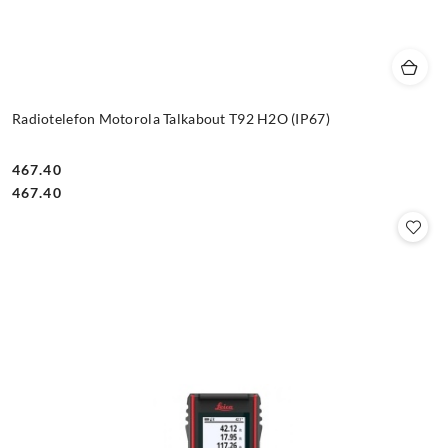
Radiotelefon Motorola Talkabout T92 H2O (IP67)
467.40
Cena:
Cena:
467.40