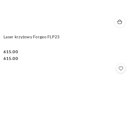
Laser krzyżowy Forgeo FLP23
615.00
Cena:
Cena:
615.00