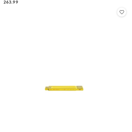
Cena:
Cena:
263.99