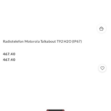
Radiotelefon Motorola Talkabout T92 H2O (IP67)
467.40
Cena:
Cena:
467.40