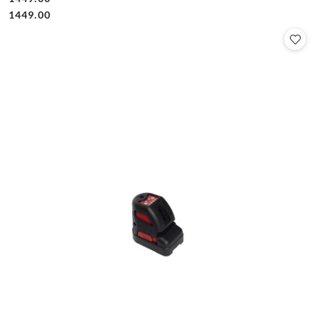
Cena:
Cena:
1449.00