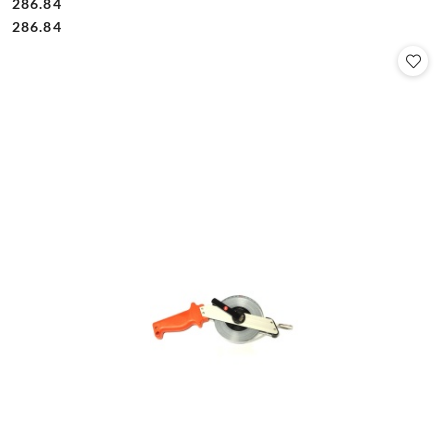
286.84
Cena:
Cena:
286.84