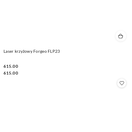
Laser krzyżowy Forgeo FLP23
615.00
Cena:
Cena:
615.00