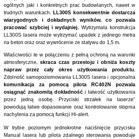
ogólnych jaki i konkretnych prac budowlanych, nawet w
trudnych warunkach.
LL300S konsekwentnie dostarcza
wiarygodnych i dokładnych wyników, co pozwala
pracować szybciej i wydajniej.
Wytrzymała konstrukcja
LL300S lasera może wytrzymać upadek z jednego metra
na beton oraz oraz wywrócenie ze statywu do 1,5 m.
Właściwości te w połączeniu z pełną ochroną na warunki
atmosferyczne,
skraca czas przestoju i obniża koszty
napraw przez cały okres użytkowania produktu.
Zdolność samopoziomowania LL300S lasera i opcjonalna
komunikacja za pomocą pilota RC402N pozwala
osiągnąć znakomitą dokładność
i łatwość użytkowania
przez jedną osobę. Przyciski strzałek na laserze"
powodują łatwe dopasowanie oraz kontrolowanie stopnia
nachylenia za pomocą funkcji Hi-alert.
W trybie poziomym jednokrotne naciśnięcie przycisku
Manual lasera lub pilota zdalnego sterowania powoduje