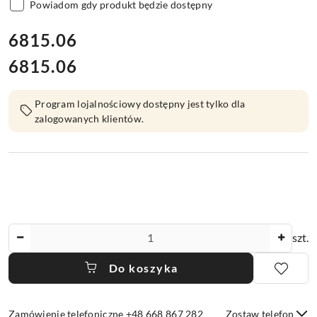
Powiadom gdy produkt będzie dostępny
cena:
6815.06
6815.06
Cena:
Program lojalnościowy dostępny jest tylko dla
zalogowanych klientów.
Ilość
szt.
Do koszyka
Zamówienie telefoniczne +48 668 867 282
Zostaw telefon