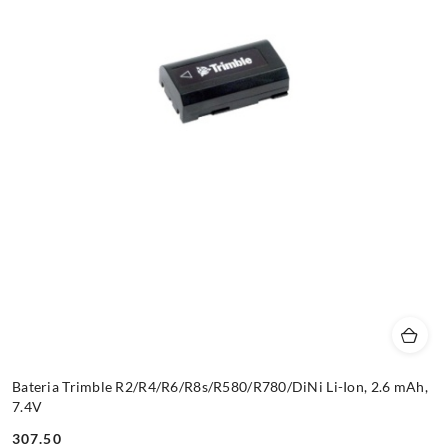
Bateria Trimble R2/R4/R6/R8s/R580/R780/DiNi Li-Ion, 2.6 mAh,
7.4V
307.50