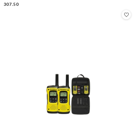
Cena:
Cena:
307.50