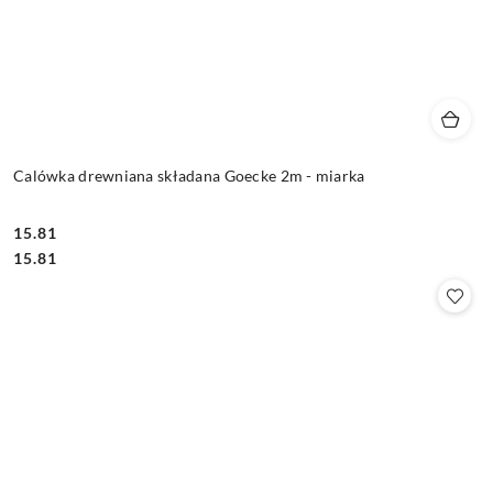
Calówka drewniana składana Goecke 2m - miarka
15.81
Cena:
Cena:
15.81