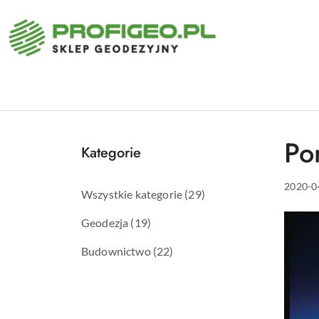
Przejdź do treści głównej
Przejdź do wyszukiwarki
Przejdź do moje konto
Przejdź do menu głównego
Przejdź do stopki
Po
Kategorie
2020-0
Wszystkie kategorie
(29)
Geodezja
(19)
Budownictwo
(22)