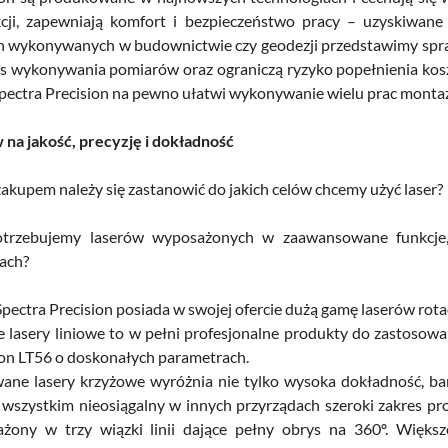
cji, zapewniają komfort i bezpieczeństwo pracy – uzyskiwan
h wykonywanych w budownictwie czy geodezji przedstawimy spra
s wykonywania pomiarów oraz ograniczą ryzyko popełnienia kos
Spectra Precision na pewno ułatwi wykonywanie wielu prac mont
 na jakość, precyzję i dokładność
zakupem należy się zastanowić do jakich celów chcemy użyć laser?
trzebujemy laserów wyposażonych w zaawansowane funkcje,
ach?
pectra Precision posiada w swojej ofercie dużą gamę laserów rota
 lasery liniowe to w pełni profesjonalne produkty do zastosowa
ion LT56 o doskonałych parametrach.
ane lasery krzyżowe wyróżnia nie tylko wysoka dokładność, ba
wszystkim nieosiągalny w innych przyrządach szeroki zakres proje
żony w trzy wiązki linii dające pełny obrys na 360º. Większ