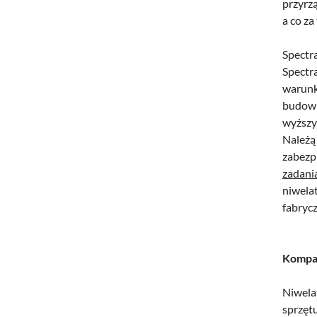
przyrz
a co za
Spectra
Spectr
warunk
budowl
wyższy
Należą
zabezp
zadani
niwela
fabryc
Kompat
Niwela
sprzęt