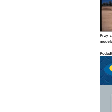
Przy c
modela
Podadt