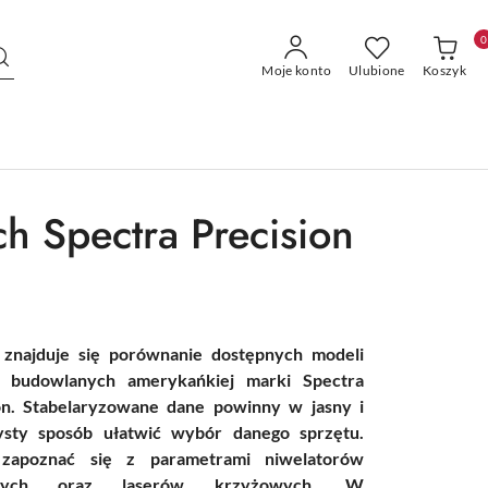
0
Moje konto
Ulubione
Koszyk
h Spectra Precision
 znajduje się porównanie dostępnych modeli
w budowlanych amerykańkiej marki Spectra
on. Stabelaryzowane dane powinny w jasny i
ysty sposób ułatwić wybór danego sprzętu.
zapoznać się z parametrami niwelatorów
owych oraz laserów krzyżowych. W