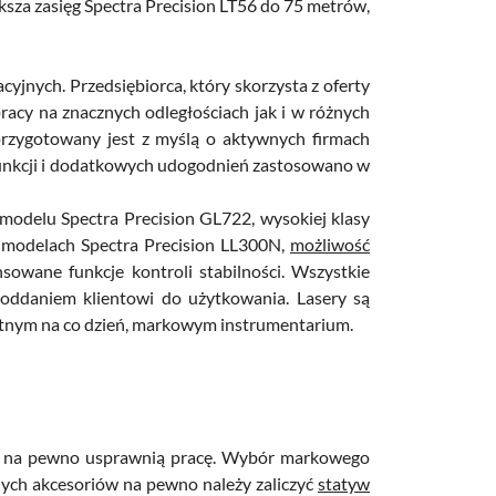
ksza zasięg Spectra Precision LT56 do 75 metrów,
yjnych. Przedsiębiorca, który skorzysta z oferty
acy na znacznych odległościach jak i w różnych
rzygotowany jest z myślą o aktywnych firmach
funkcji i dodatkowych udogodnień zastosowano w
modelu Spectra Precision GL722, wysokiej klasy
 modelach Spectra Precision LL300N,
możliwość
owane funkcje kontroli stabilności. Wszystkie
 oddaniem klientowi do użytkowania. Lasery są
atnym na co dzień, markowym instrumentarium.
e na pewno usprawnią pracę. Wybór markowego
ych akcesoriów na pewno należy zaliczyć
statyw