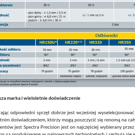
sza marka i wieloletnie doświadczenie
ając odpowiedni sprzęt dobrze jest wcześniej wyselekcjonowa
etnim doświadczeniem, którzy mogą poszczycić się renomą na cał
ntów jest Spectra Precision jest on najczęściej wybierany przez 
ion są produkowane w najnowszych technologiach i cechują się