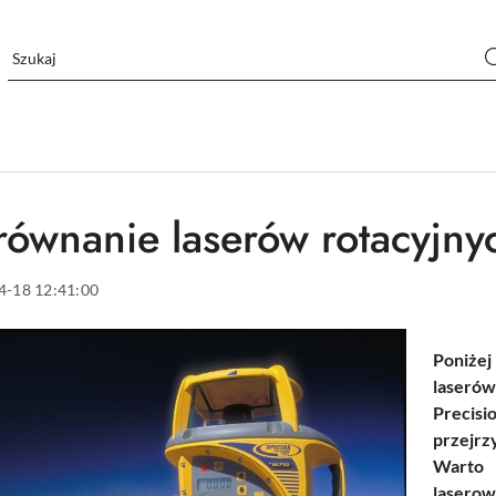
równanie laserów rotacyjnyc
4-18 12:41:00
Poniżej
laseró
Precisi
przejrz
Warto 
laser