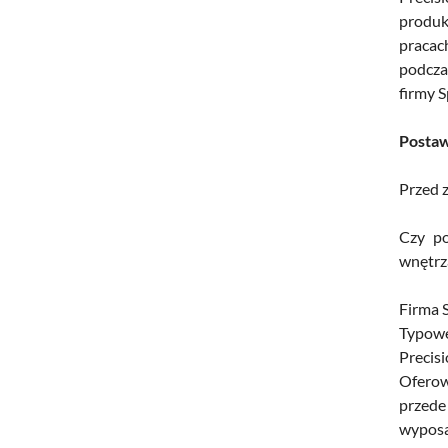
produk
pracac
podcza
firmy 
Postaw
Przed 
Czy po
wnętrz
Firma S
Typowe
Precis
Oferow
przede 
wyposa