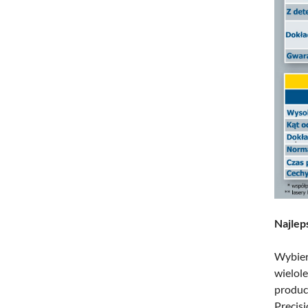
Najlep
Wybier
wielol
produce
Precis