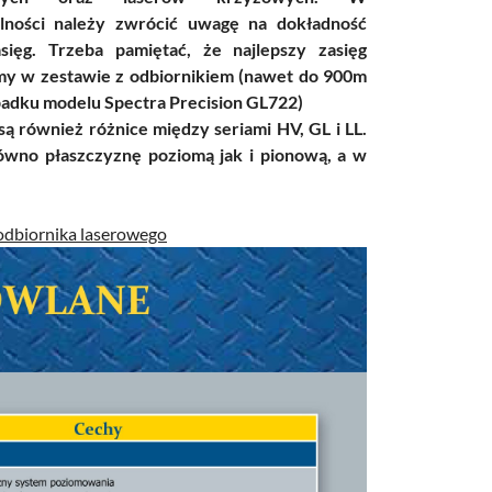
lności należy zwrócić uwagę na dokładność
sięg. Trzeba pamiętać, że najlepszy zasięg
y w zestawie z odbiornikiem (nawet do 900m
adku modelu Spectra Precision GL722)
 są również różnice między seriami HV, GL i LL.
wno płaszczyznę poziomą jak i pionową, a w
odbiornika laserowego