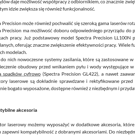
ądów daje możliwość współpracy z odbiornikiem, co znacznie zwię
 tym idzie zwiększa się również funkcjonalność.
 Precision może również pochwalić się szeroką gama laserów rotac
a Precision ma możliwość doboru odpowiedniego przyrządu do pr
ach pracy. Już podstawowy model Spectra Precision LL100N p
anych, oferując znaczne zwiększenie efektywności pracy. Wiele 
ch modelach.
 do nich nowoczesne systemy zasilania, które są zastosowane w 
ieczenie obudowy przed wnikaniem pyłu i wody występujące w
a spadków cyfrowo
(Spectra Precision GL422), a nawet zaawans
tory laserowe są dokładnie sprawdzane i rektyfikowane przed
znie bogato wyposażone, dostępne również z niezbędnym i przyd
ybilne akcesoria
tor laserowy możemy wyposażyć w dodatkowe akcesoria, któr
u zapewni kompatybilność z dobranymi akcesoriami. Do niezbędn