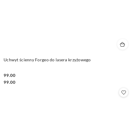
Uchwyt ścienny Forgeo do lasera krzyżowego
99.00
Cena:
Cena:
99.00