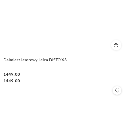
Dalmierz laserowy Leica DISTO X3
1449.00
Cena:
Cena:
1449.00