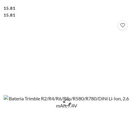
15.81
Cena:
Cena:
15.81