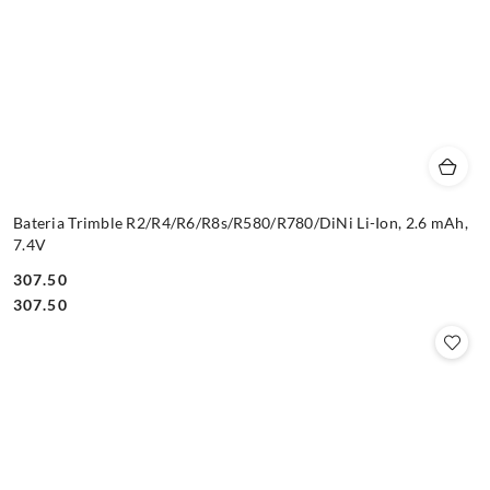
Bateria Trimble R2/R4/R6/R8s/R580/R780/DiNi Li-Ion, 2.6 mAh,
7.4V
307.50
Cena:
Cena:
307.50