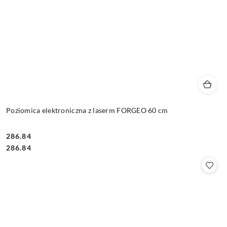
Poziomica elektroniczna z laserm FORGEO 60 cm
286.84
Cena:
Cena:
286.84