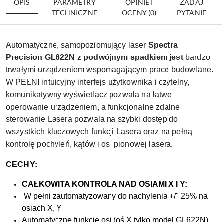
OPIS
PARAMETRY
OPINIE I
ZADAJ
TECHNICZNE
OCENY (0)
PYTANIE
Automatyczne, samopoziomujący laser
Spectra
Precision GL622N z podwójnym spadkiem jest
bardzo
trwałymi urządzeniem wspomagającym prace budowlane.
W PEŁNI intuicyjny interfejs użytkownika i czytelny,
komunikatywny wyświetlacz pozwala na łatwe
operowanie urządzeniem, a funkcjonalne zdalne
sterowanie Lasera pozwala na szybki dostęp do
wszystkich kluczowych funkcji Lasera oraz na pełną
kontrolę pochyleń, kątów i osi pionowej lasera.
CECHY:
CAŁKOWITA KONTROLA NAD OSIAMI X I Y:
W pełni zautomatyzowany do nachylenia +/" 25% na
osiach X, Y
Automatyczne funkcje osi (oś X tylko model GL622N)