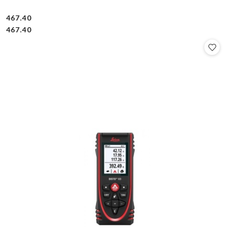
467.40
Cena:
Cena:
467.40