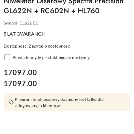
Niwelator Laserowy Spectra Precision
GL622N + RC602N + HL760
Symbol:
GL622-EU
5 LAT GWARANCJI
Dostępność:
Zapytaj o dostępność
Powiadom gdy produkt będzie dostępny
cena:
17097.00
17097.00
Cena:
Program lojalnościowy dostępny jest tylko dla
zalogowanych klientów.