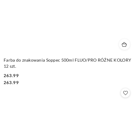
Farba do znakowania Soppec 500ml FLUO/PRO RÓŻNE KOLORY
12 szt.
263.99
Cena:
Cena:
263.99