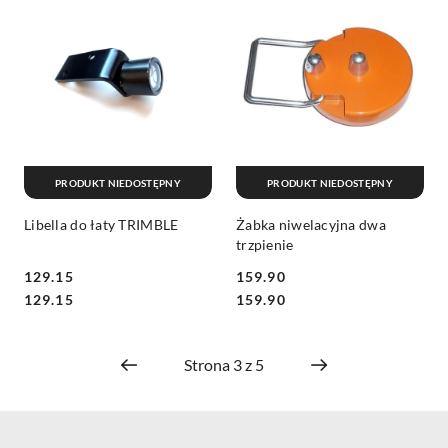
PRODUKT NIEDOSTĘPNY
PRODUKT NIEDOSTĘPNY
Libella do łaty TRIMBLE
Żabka niwelacyjna dwa
trzpienie
129.15
159.90
Cena:
Cena:
Cena:
Cena:
129.15
159.90