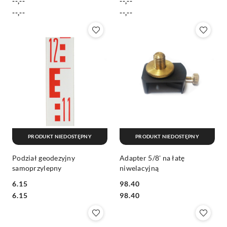
--,--
--,--
Cena:
Cena:
Cena:
Cena:
--,--
--,--
PRODUKT NIEDOSTĘPNY
PRODUKT NIEDOSTĘPNY
Podział geodezyjny
Adapter 5/8' na łatę
samoprzylepny
niwelacyjną
6.15
98.40
Cena:
Cena:
Cena:
Cena:
6.15
98.40