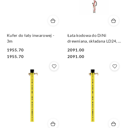
Kufer do łaty inwarowej -
Łata kodowa do DiNi
3m
drewniana, składana LD24, 4
m 4 el
1955.70
2091.00
Cena:
Cena:
Cena:
Cena:
1955.70
2091.00