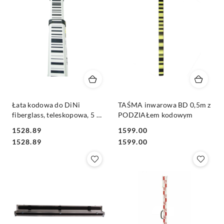
Łata kodowa do DiNi
TAŚMA inwarowa BD 0,5m z
fiberglass, teleskopowa, 5 m
PODZIAŁem kodowym
5 el
1528.89
1599.00
Cena:
Cena:
Cena:
Cena:
1528.89
1599.00