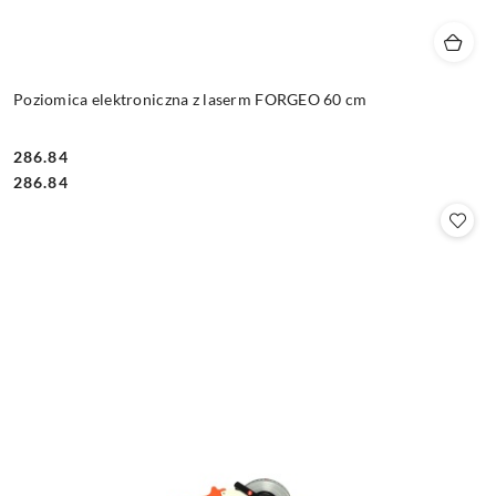
Poziomica elektroniczna z laserm FORGEO 60 cm
286.84
Cena:
Cena:
286.84