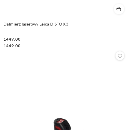
Dalmierz laserowy Leica DISTO X3
1449.00
Cena:
Cena:
1449.00