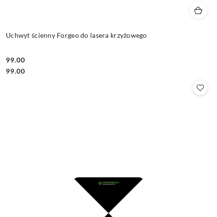
Uchwyt ścienny Forgeo do lasera krzyżowego
99.00
Cena:
Cena:
99.00