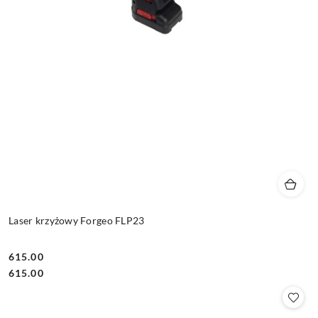
Laser krzyżowy Forgeo FLP23
615.00
Cena:
Cena:
615.00