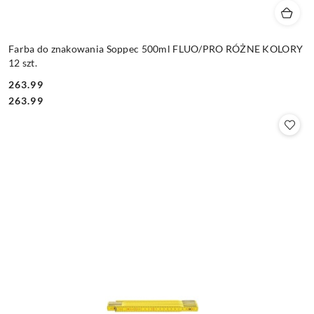
Farba do znakowania Soppec 500ml FLUO/PRO RÓŻNE KOLORY
12 szt.
263.99
Cena:
Cena:
263.99