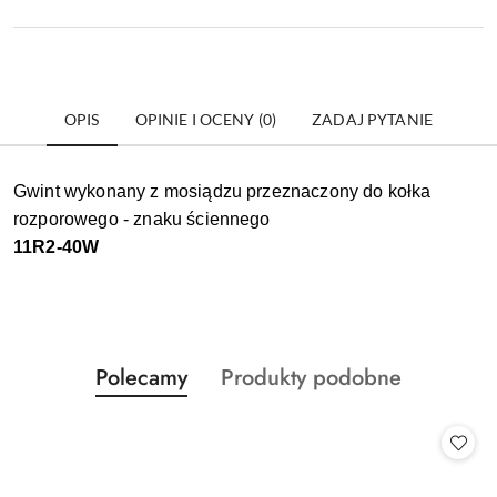
OPIS
OPINIE I OCENY (0)
ZADAJ PYTANIE
Gwint wykonany z mosiądzu przeznaczony do kołka
rozporowego - znaku ściennego
11R2-40W
Produkty
Produkty
Polecamy
Produkty podobne
Pomiń karuzelę produktów
o
o
statusie:
statusie: