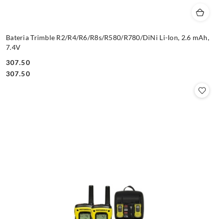
Bateria Trimble R2/R4/R6/R8s/R580/R780/DiNi Li-Ion, 2.6 mAh,
7.4V
307.50
Cena:
Cena:
307.50