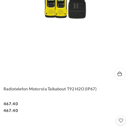
Radiotelefon Motorola Talkabout T92 H2O (IP67)
467.40
Cena:
Cena:
467.40