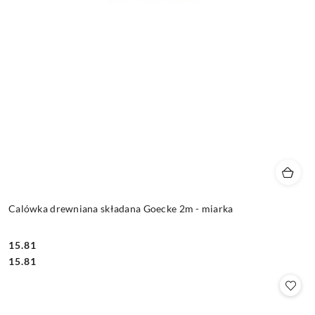
Calówka drewniana składana Goecke 2m - miarka
15.81
Cena:
Cena:
15.81