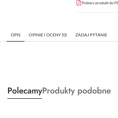
Pobierz produkt do 
OPIS
OPINIE I OCENY (0)
ZADAJ PYTANIE
Produkty
Produkty
Polecamy
Produkty podobne
o
o
statusie:
statusie: