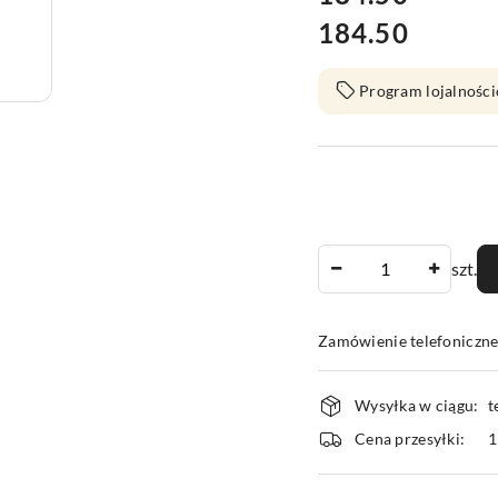
184.50
Cena:
Program lojalności
Ilość
szt.
Zamówienie telefoniczn
Dostępność
Wysyłka w ciągu:
t
i
Cena przesyłki:
1
dostawa