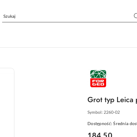
NAZWA
PRODUCENTA:
FORGEO
Grot typ Leica
Symbol:
2260-02
Dostępność:
Średnia do
cena:
184.50