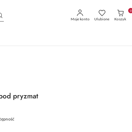
0
Moje konto
Ulubione
Koszyk
 pod pryzmat
stępność