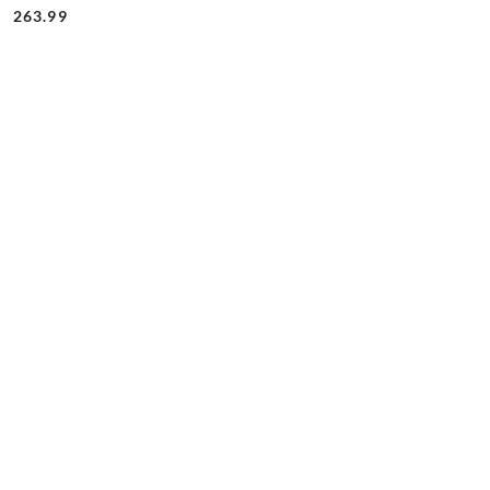
Cena:
Cena:
263.99