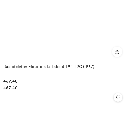
Radiotelefon Motorola Talkabout T92 H2O (IP67)
467.40
Cena:
Cena:
467.40