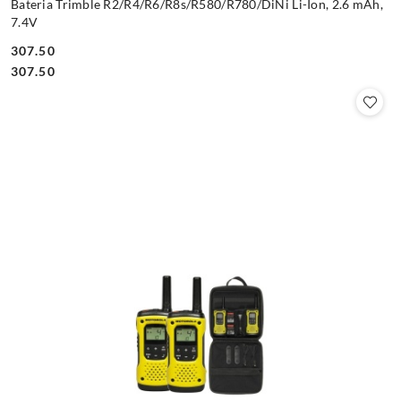
Bateria Trimble R2/R4/R6/R8s/R580/R780/DiNi Li-Ion, 2.6 mAh,
7.4V
307.50
Cena:
Cena:
307.50