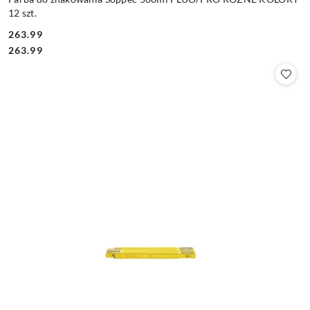
12 szt.
263.99
Cena:
Cena:
263.99