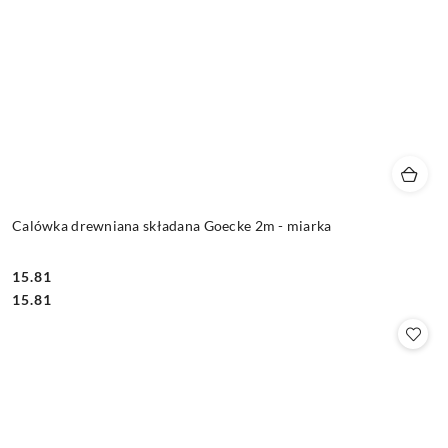
Calówka drewniana składana Goecke 2m - miarka
15.81
Cena:
Cena:
15.81