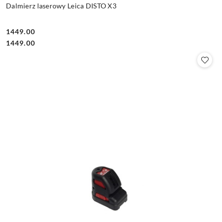
Dalmierz laserowy Leica DISTO X3
1449.00
Cena:
Cena:
1449.00