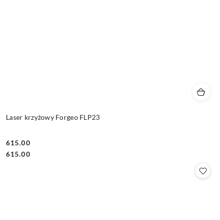
Laser krzyżowy Forgeo FLP23
615.00
Cena:
Cena:
615.00