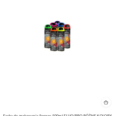
Farba do znakowania Soppec 500ml FLUO/PRO RÓŻNE KOLORY