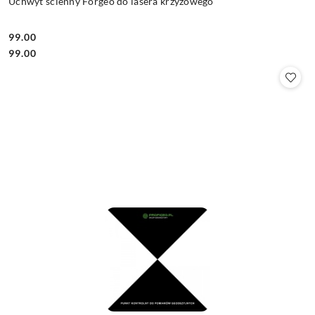
Uchwyt ścienny Forgeo do lasera krzyżowego
99.00
Cena:
Cena:
99.00