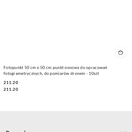
Fotopunkt 50 cm x 50 cm punkt osnowy do opracowań
fotogrametrycznych, do pomiarów dronem - 10szt
211.20
Cena:
Cena:
211.20