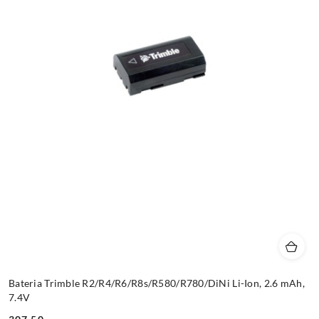
Bateria Trimble R2/R4/R6/R8s/R580/R780/DiNi Li-Ion, 2.6 mAh,
7.4V