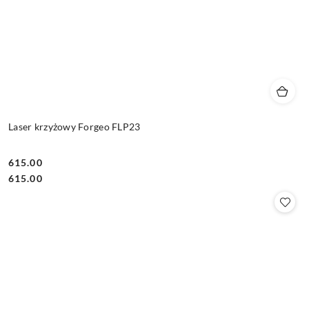
Laser krzyżowy Forgeo FLP23
615.00
Cena:
Cena:
615.00