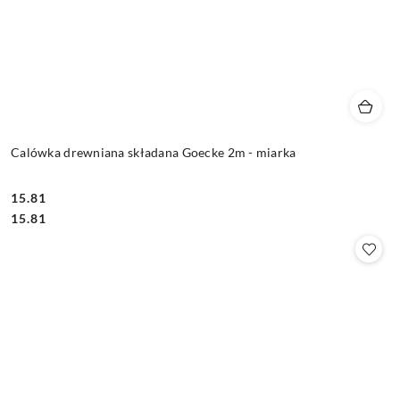
Calówka drewniana składana Goecke 2m - miarka
15.81
Cena:
Cena:
15.81