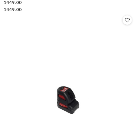
1449.00
Cena:
Cena:
1449.00