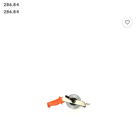
286.84
Cena:
Cena:
286.84