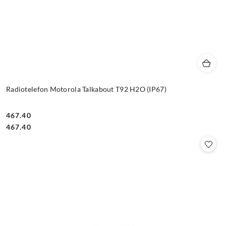
Radiotelefon Motorola Talkabout T92 H2O (IP67)
467.40
Cena:
Cena:
467.40