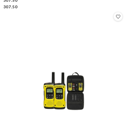
307.50
Cena:
Cena:
307.50