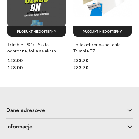
PRODUKT NIEDOSTĘPNY
PRODUKT NIEDOSTĘPNY
Trimble TSC7 - Szkło
Folia ochronna na tablet
ochronne, folia na ekran
Trimble T7
kontrolera TSC7 FlexiGlass
123.00
233.70
9H- 1 szt.
Cena:
Cena:
Cena:
Cena:
123.00
233.70
Dane adresowe
Informacje