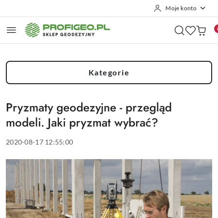
Moje konto
Przejdź do treści głównej
Przejdź do wyszukiwarki
Przejdź do moje konto
Przejdź do menu głównego
Przejdź do stopki
Kategorie
Pryzmaty geodezyjne - przegląd
modeli. Jaki pryzmat wybrać?
2020-08-17 12:55:00