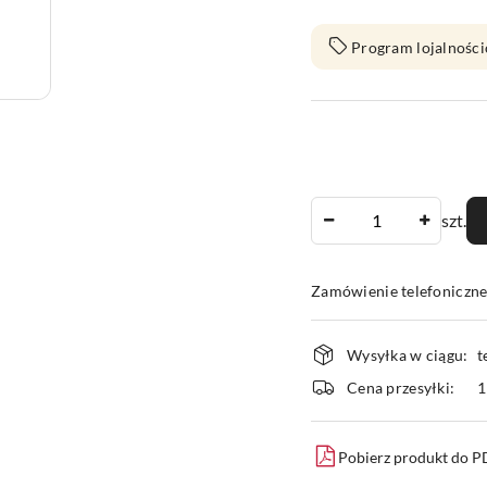
Program lojalności
Ilość
szt.
Zamówienie telefoniczn
Dostępność
Wysyłka w ciągu:
t
i
Cena przesyłki:
1
dostawa
Pobierz produkt do 