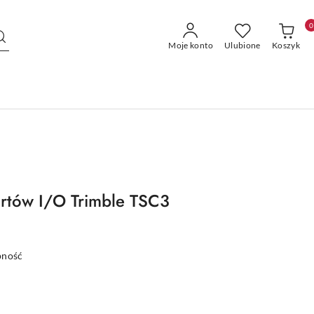
0
Moje konto
Ulubione
Koszyk
rtów I/O Trimble TSC3
pność