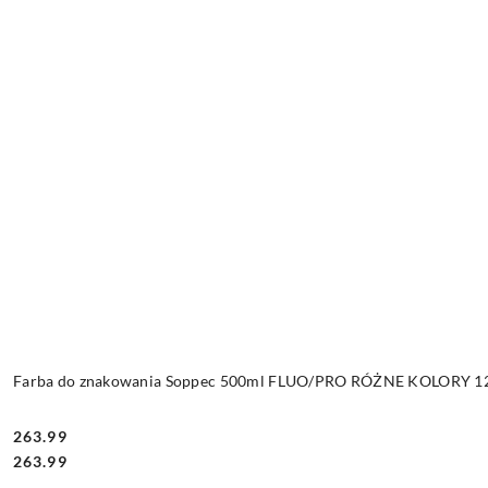
Farba do znakowania Soppec 500ml FLUO/PRO RÓŻNE KOLORY 12 
263.99
Cena:
Cena:
263.99