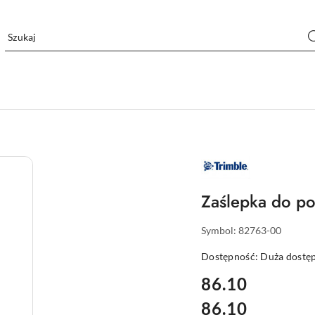
NAZWA
PRODUCENTA:
TRIMBLE
Zaślepka do po
Symbol:
82763-00
Dostępność:
Duża dostę
cena:
86.10
86.10
Cena: