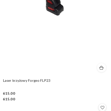
Laser krzyżowy Forgeo FLP23
615.00
Cena:
Cena:
615.00