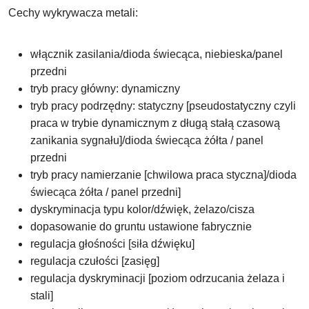
Cechy wykrywacza metali:
włącznik zasilania/dioda świecąca, niebieska/panel
przedni
tryb pracy główny: dynamiczny
tryb pracy podrzędny: statyczny [pseudostatyczny czyli
praca w trybie dynamicznym z długą stałą czasową
zanikania sygnału]/dioda świecąca żółta / panel
przedni
tryb pracy namierzanie [chwilowa praca styczna]/dioda
świecąca żółta / panel przedni]
dyskryminacja typu kolor/dźwięk, żelazo/cisza
dopasowanie do gruntu ustawione fabrycznie
regulacja głośności [siła dźwięku]
regulacja czułości [zasięg]
regulacja dyskryminacji [poziom odrzucania żelaza i
stali]