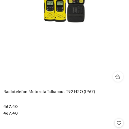
Radiotelefon Motorola Talkabout T92 H2O (IP67)
467.40
Cena:
Cena:
467.40