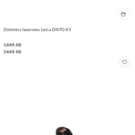
Dalmierz laserowy Leica DISTO X3
1449.00
Cena:
Cena:
1449.00