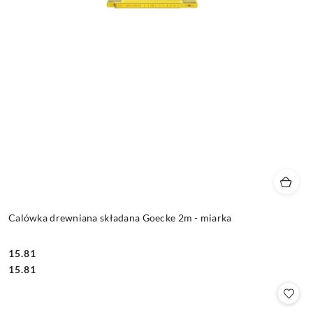
Calówka drewniana składana Goecke 2m - miarka
15.81
Cena:
Cena:
15.81