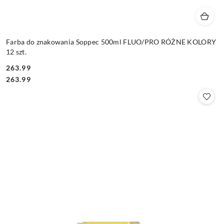
Farba do znakowania Soppec 500ml FLUO/PRO RÓŻNE KOLORY
12 szt.
263.99
Cena:
Cena:
263.99