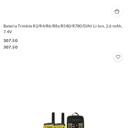
Bateria Trimble R2/R4/R6/R8s/R580/R780/DiNi Li-Ion, 2.6 mAh,
7.4V
307.50
Cena:
Cena:
307.50