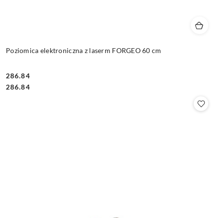
Poziomica elektroniczna z laserm FORGEO 60 cm
286.84
Cena:
Cena:
286.84