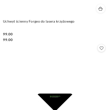
Uchwyt ścienny Forgeo do lasera krzyżowego
99.00
Cena:
Cena:
99.00