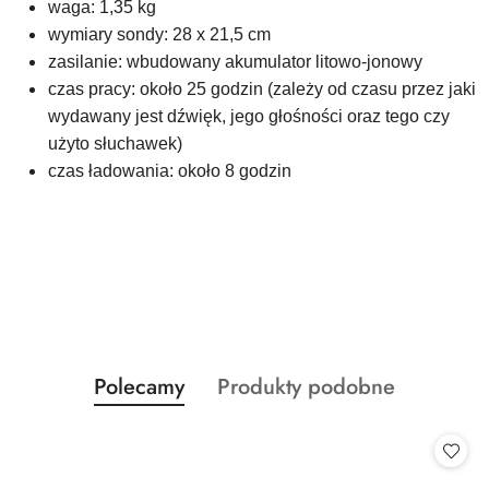
waga: 1,35 kg
wymiary sondy: 28 x 21,5 cm
zasilanie: wbudowany akumulator litowo-jonowy
czas pracy: około 25 godzin (zależy od czasu przez jaki
wydawany jest dźwięk, jego głośności oraz tego czy
użyto słuchawek)
czas ładowania: około 8 godzin
Produkty
Produkty
Polecamy
Produkty podobne
Pomiń karuzelę produktów
o
o
statusie:
statusie: