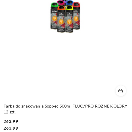
Farba do znakowania Soppec 500ml FLUO/PRO RÓŻNE KOLORY
12 szt.
263.99
Cena:
Cena:
263.99