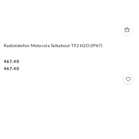
Radiotelefon Motorola Talkabout T92 H2O (IP67)
467.40
Cena:
Cena:
467.40