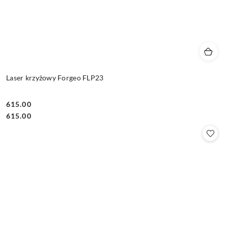
Laser krzyżowy Forgeo FLP23
615.00
Cena:
Cena:
615.00