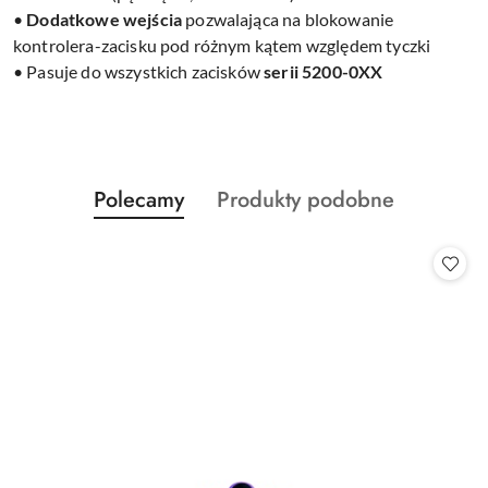
•
Dodatkowe wejścia
pozwalająca na blokowanie
kontrolera-zacisku pod różnym kątem względem tyczki
• Pasuje do wszystkich zacisków
serii 5200-0XX
Produkty
Produkty
Polecamy
Produkty podobne
Pomiń karuzelę produktów
o
o
statusie:
statusie: