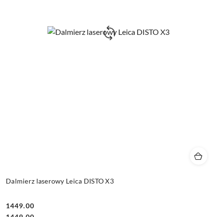
Dalmierz laserowy Leica DISTO X3
1449.00
Cena:
Cena:
1449.00