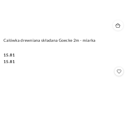
Calówka drewniana składana Goecke 2m - miarka
15.81
Cena:
Cena:
15.81