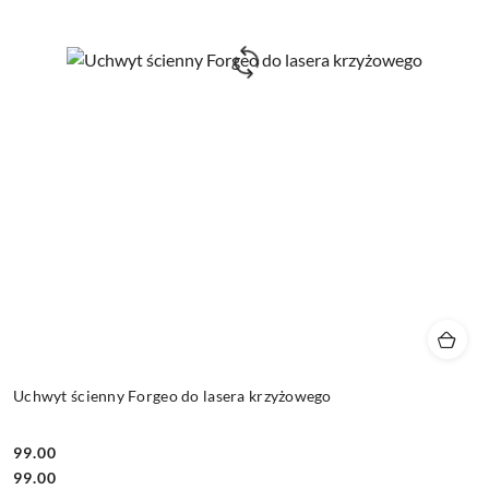
Uchwyt ścienny Forgeo do lasera krzyżowego
99.00
Cena:
Cena:
99.00