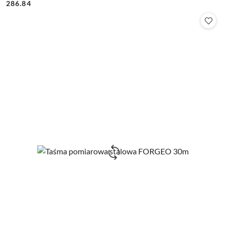
Cena:
Cena:
286.84