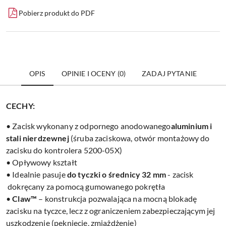
Pobierz produkt do PDF
OPIS
OPINIE I OCENY (0)
ZADAJ PYTANIE
CECHY:
• Zacisk wykonany z odpornego anodowanego
aluminium i
stali nierdzewnej
(śruba zaciskowa, otwór montażowy do
zacisku do kontrolera 5200-05X)
• Opływowy kształt
• Idealnie pasuje
do tyczki o średnicy 32 mm
- zacisk
dokręcany za pomocą gumowanego pokrętła
•
Claw™
– konstrukcja pozwalająca na mocną blokadę
zacisku na tyczce, lecz z ograniczeniem zabezpieczającym jej
uszkodzenie (pęknięcie, zmiażdżenie)