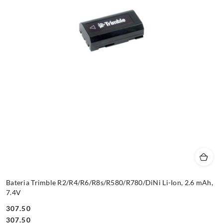
Bateria Trimble R2/R4/R6/R8s/R580/R780/DiNi Li-Ion, 2.6 mAh,
7.4V
307.50
Cena:
Cena:
307.50