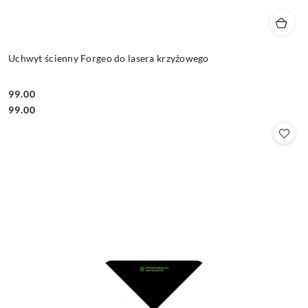
Uchwyt ścienny Forgeo do lasera krzyżowego
99.00
Cena:
Cena:
99.00