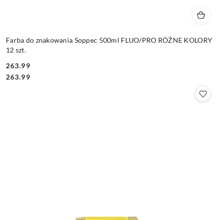
Farba do znakowania Soppec 500ml FLUO/PRO RÓŻNE KOLORY
12 szt.
263.99
Cena:
Cena:
263.99