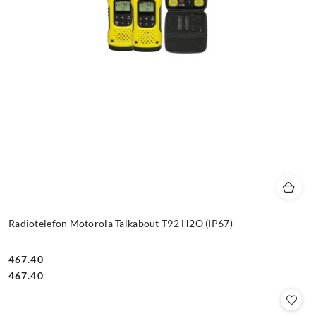
Radiotelefon Motorola Talkabout T92 H2O (IP67)
467.40
Cena:
Cena:
467.40