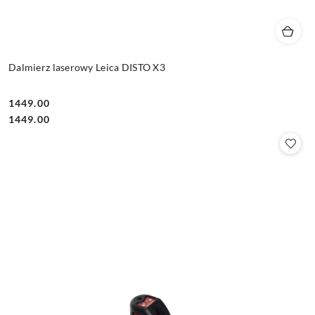
Dalmierz laserowy Leica DISTO X3
1449.00
Cena:
Cena:
1449.00