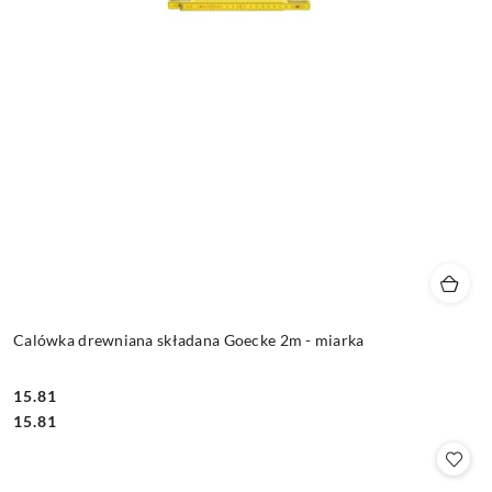
Calówka drewniana składana Goecke 2m - miarka
15.81
Cena:
Cena:
15.81