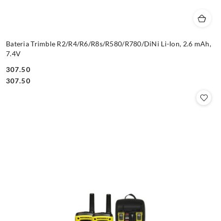
Bateria Trimble R2/R4/R6/R8s/R580/R780/DiNi Li-Ion, 2.6 mAh,
7.4V
307.50
Cena:
Cena:
307.50