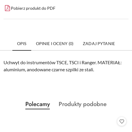
Pobierz produkt do PDF
OPIS
OPINIE I OCENY (0)
ZADAJ PYTANIE
Uchwyt do instrumentów TSCE, TSCI i Ranger. MATERIAŁ:
aluminium, anodowane czarne szpilki ze stali.
Produkty
Produkty
Polecamy
Produkty podobne
Pomiń karuzelę produktów
o
o
statusie:
statusie: