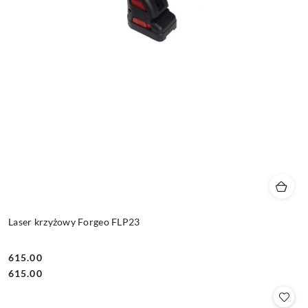
Laser krzyżowy Forgeo FLP23
615.00
Cena:
Cena:
615.00