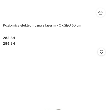
Poziomica elektroniczna z laserm FORGEO 60 cm
286.84
Cena:
Cena:
286.84