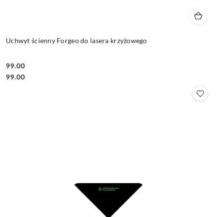
Uchwyt ścienny Forgeo do lasera krzyżowego
99.00
Cena:
Cena:
99.00