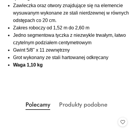
Zawleczka oraz otwory znajdujące się na elemencie
wysuwanym wykonane ze stali nierdzewnej w równych
odstępach co 20 cm.
Zakres roboczy od 1,52 m do 2,60 m
Jedno segmentowa tyczka z niezwykle trwałym, łatwo
czytelnym podziałem centymetrowym
Gwint 5/8" x 11 zewnętrzny
Grot wykonany ze stali hartowanej odkręcany
Waga 1,10 kg
Produkty
Produkty
Polecamy
Produkty podobne
Pomiń karuzelę produktów
o
o
statusie:
statusie: