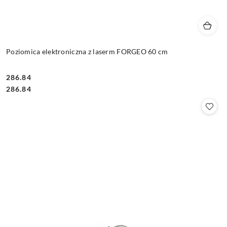
Poziomica elektroniczna z laserm FORGEO 60 cm
286.84
Cena:
Cena:
286.84