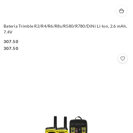
Bateria Trimble R2/R4/R6/R8s/R580/R780/DiNi Li-Ion, 2.6 mAh,
7.4V
307.50
Cena:
Cena:
307.50