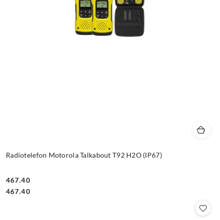
Radiotelefon Motorola Talkabout T92 H2O (IP67)
467.40
Cena:
Cena:
467.40