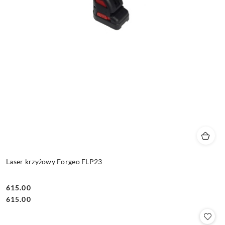
Laser krzyżowy Forgeo FLP23
615.00
Cena:
Cena:
615.00