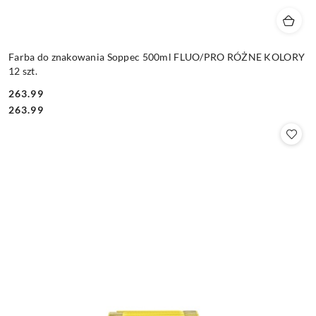
Farba do znakowania Soppec 500ml FLUO/PRO RÓŻNE KOLORY
12 szt.
263.99
Cena:
Cena:
263.99