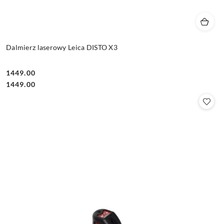
Dalmierz laserowy Leica DISTO X3
1449.00
Cena:
Cena:
1449.00