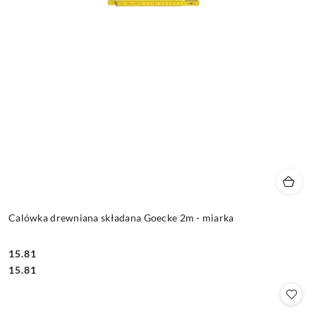
Calówka drewniana składana Goecke 2m - miarka
15.81
Cena:
Cena:
15.81