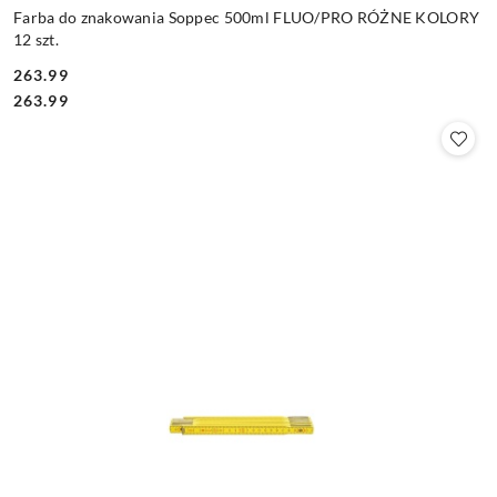
Farba do znakowania Soppec 500ml FLUO/PRO RÓŻNE KOLORY
12 szt.
263.99
Cena:
Cena:
263.99