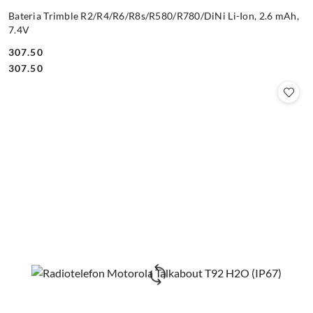
Bateria Trimble R2/R4/R6/R8s/R580/R780/DiNi Li-Ion, 2.6 mAh,
7.4V
307.50
Cena:
Cena:
307.50