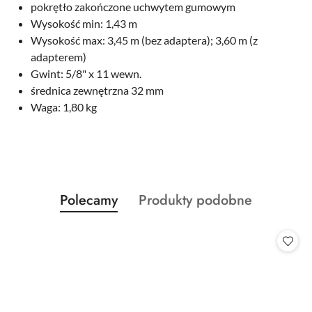
pokrętło zakończone uchwytem gumowym
Wysokość min: 1,43 m
Wysokość max: 3,45 m (bez adaptera); 3,60 m (z
adapterem)
Gwint: 5/8" x 11 wewn.
średnica zewnętrzna 32 mm
Waga: 1,80 kg
Produkty
Produkty
Polecamy
Produkty podobne
Pomiń karuzelę produktów
o
o
statusie:
statusie: