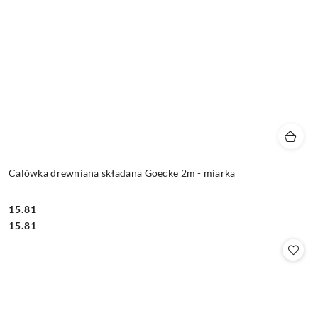
Calówka drewniana składana Goecke 2m - miarka
15.81
Cena:
Cena:
15.81