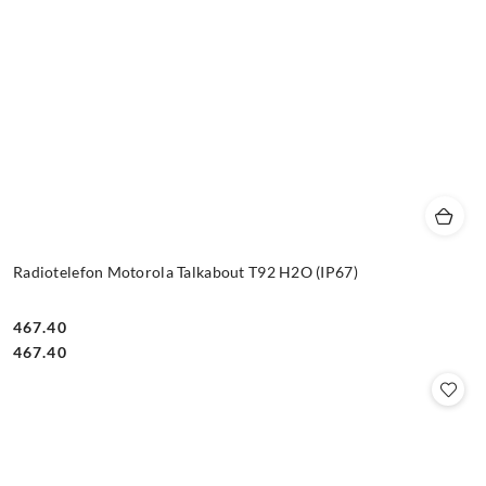
Radiotelefon Motorola Talkabout T92 H2O (IP67)
467.40
Cena:
Cena:
467.40