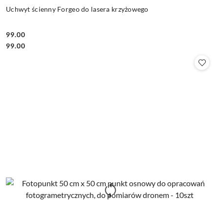
Uchwyt ścienny Forgeo do lasera krzyżowego
99.00
Cena:
Cena:
99.00