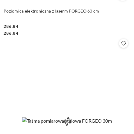
Poziomica elektroniczna z laserm FORGEO 60 cm
286.84
Cena:
Cena:
286.84