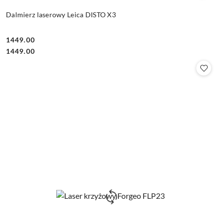
Dalmierz laserowy Leica DISTO X3
1449.00
Cena:
Cena:
1449.00