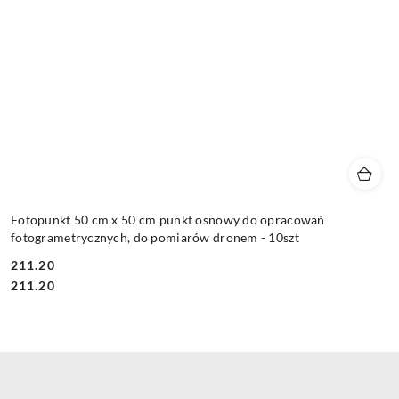
Fotopunkt 50 cm x 50 cm punkt osnowy do opracowań
fotogrametrycznych, do pomiarów dronem - 10szt
211.20
Cena:
Cena:
211.20