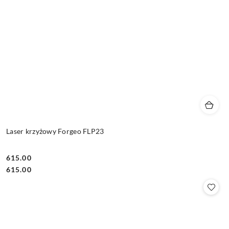
Laser krzyżowy Forgeo FLP23
615.00
Cena:
Cena:
615.00