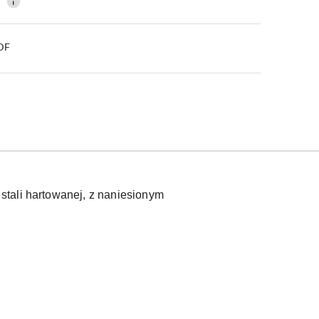
0
PDF
stali hartowanej, z naniesionym