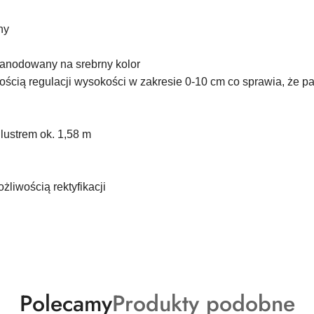
ny
anodowany na srebrny kolor
ścią regulacji wysokości w zakresie 0-10 cm co sprawia, że pa
lustrem ok. 1,58 m
liwością rektyfikacji
Produkty
Produkty
Polecamy
Produkty podobne