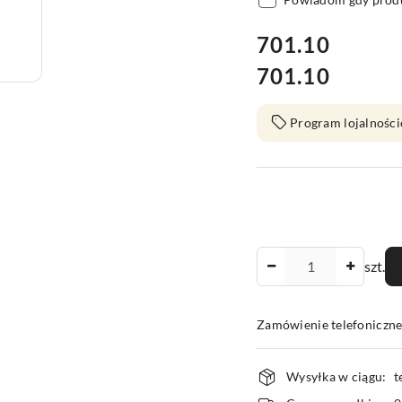
cena:
701.10
701.10
Cena:
Program lojalności
Ilość
szt.
Zamówienie telefoniczn
Dostępność
Wysyłka w ciągu:
t
i