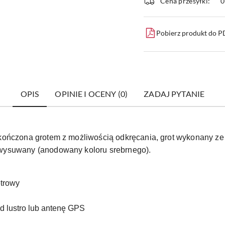
Cena przesyłki:
dostawa
Pobierz produkt do 
OPIS
OPINIE I OCENY (0)
ZADAJ PYTANIE
ończona grotem z możliwością odkręcania, grot wykonany ze 
wysuwany (anodowany koloru srebrnego).
etrowy
od lustro lub antenę GPS