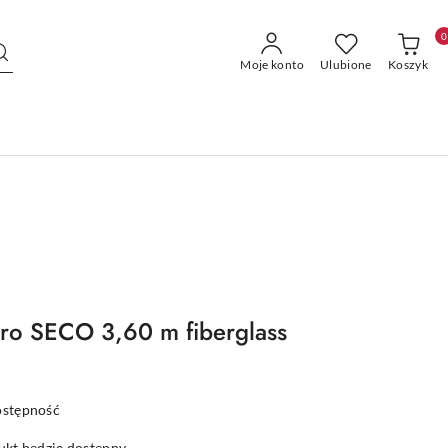
0
Moje konto
Ulubione
Koszyk
tro SECO 3,60 m fiberglass
ostępność
kt będzie dostępny