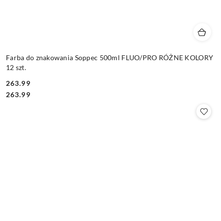
Farba do znakowania Soppec 500ml FLUO/PRO RÓŻNE KOLORY
12 szt.
263.99
Cena:
Cena:
263.99