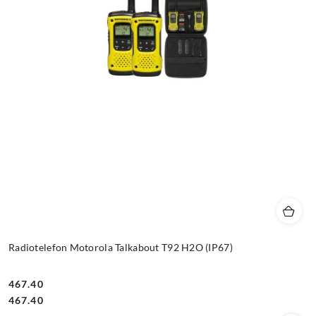
Radiotelefon Motorola Talkabout T92 H2O (IP67)
467.40
Cena:
Cena:
467.40