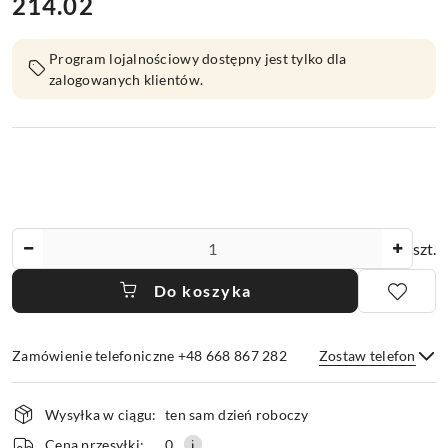
214.02
Cena:
Program lojalnościowy dostępny jest tylko dla
zalogowanych klientów.
Ilość
szt.
Do koszyka
Zamówienie telefoniczne +48 668 867 282
Zostaw telefon
Dostępność
Wysyłka w ciągu:
ten sam dzień roboczy
i
Wyślij
Cena przesyłki:
0