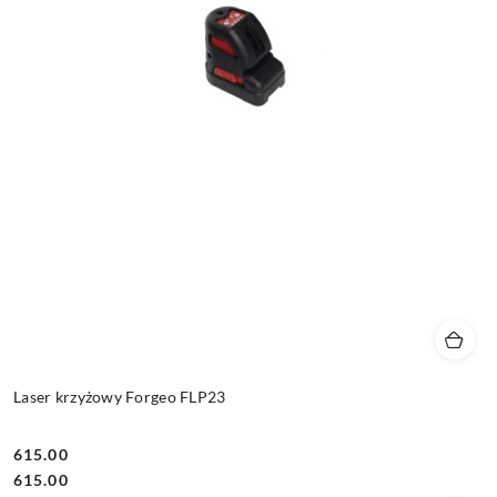
Laser krzyżowy Forgeo FLP23
615.00
Cena:
Cena:
615.00