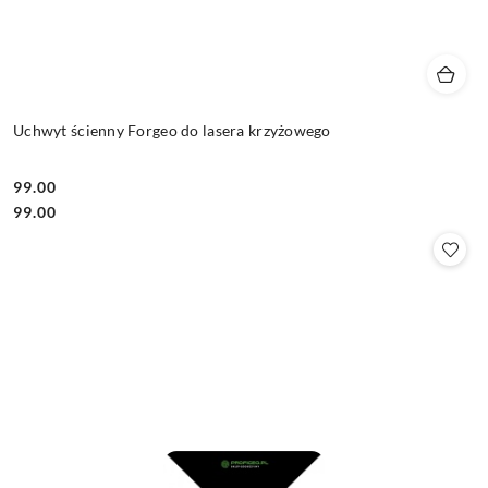
Uchwyt ścienny Forgeo do lasera krzyżowego
99.00
Cena:
Cena:
99.00