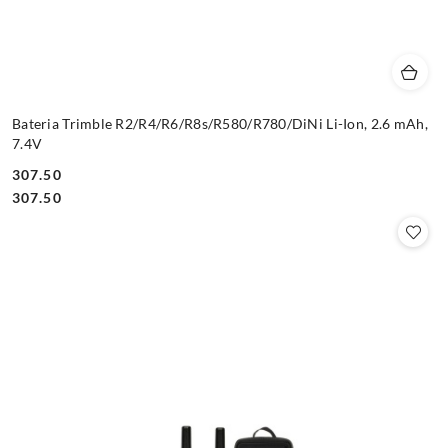
Bateria Trimble R2/R4/R6/R8s/R580/R780/DiNi Li-Ion, 2.6 mAh,
7.4V
307.50
Cena:
Cena:
307.50