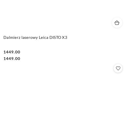
Dalmierz laserowy Leica DISTO X3
1449.00
Cena:
Cena:
1449.00