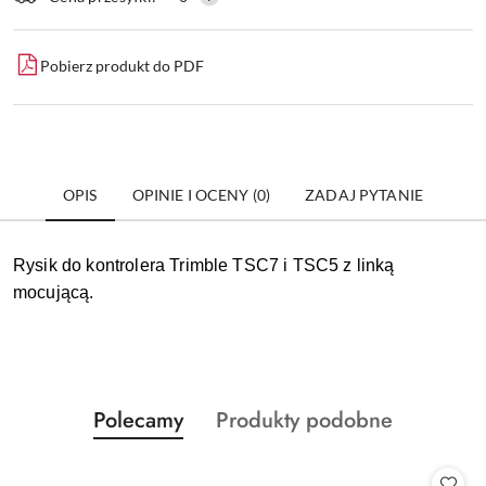
dostawa
Pobierz produkt do PDF
OPIS
OPINIE I OCENY (0)
ZADAJ PYTANIE
Rysik do kontrolera Trimble TSC7 i TSC5 z linką
mocującą.
Produkty
Produkty
Polecamy
Produkty podobne
Pomiń karuzelę produktów
o
o
statusie:
statusie: