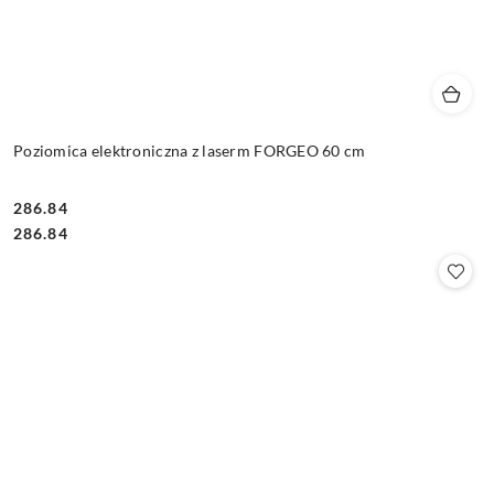
Poziomica elektroniczna z laserm FORGEO 60 cm
286.84
Cena:
Cena:
286.84