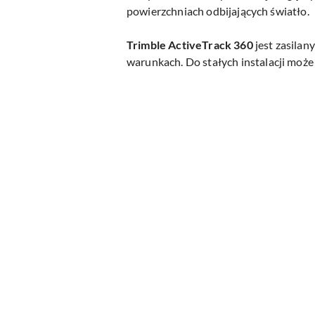
powierzchniach odbijających światło.
Trimble ActiveTrack 360
jest zasila
warunkach
.
Do stałych instalacji moż
Pomiń karuzelę produktów