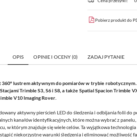
Cena przesyłki:
dostawa
Pobierz produkt do 
OPIS
OPINIE I OCENY (0)
ZADAJ PYTANIE
st 360° lustrem aktywnym do pomiarów w trybie robotycznym.
tacjami Trimble S3, S6 i S8, a także Spatial Spacion Trimble V
imble V10 Imaging Rover
.
udowany
aktywny pierścień LED do śledzenia i odbijania folii do 
lnych kanałów identyfikacyjnych, które można wybrać z panelu,
cu, w którym znajduje się wiele celów.
Ta wyjątkowa technologia
stąpić niekorzystne warunki śledzenia i eliminować możliwość 