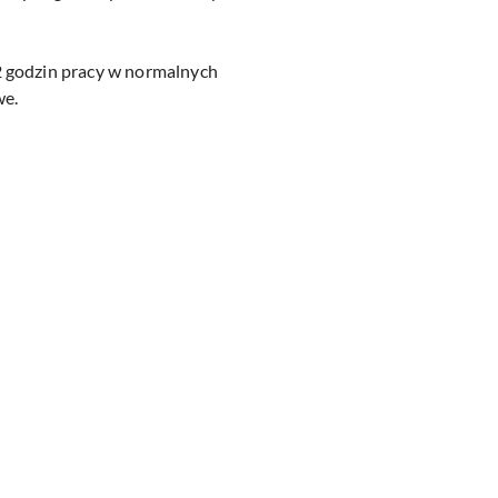
2 godzin pracy
w normalnych
we.