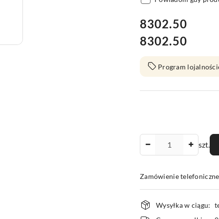
cena:
8302.50
8302.50
Cena:
Program lojalności
Ilość
szt.
Zamówienie telefoniczn
Dostępność
Wysyłka w ciągu:
t
i