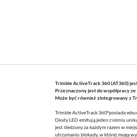
Trimble ActiveTrack 360 (AT360) je
Przeznaczony jest do współpracy ze S
Może być również zintegrowany z Tr
Trimble ActiveTrack 360°
posiada wb
Diody LED emitują jeden z ośmiu unika
jest śledzony za każdym razem w miejs
utrzymaniu blokady, w której mogą wy