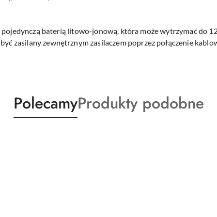
ny pojedynczą baterią litowo-jonową, która może wytrzymać do 1
e być zasilany zewnętrznym zasilaczem poprzez połączenie kablo
Produkty
Produkty
Polecamy
Produkty podobne
o
o
statusie:
statusie: