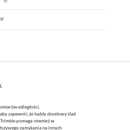
0
PDF
X.
pomiarów odległości.
 aby zapewnić, że każdy docelowy ślad
 Trimble pomaga również w
fałszywego zamykania na innych