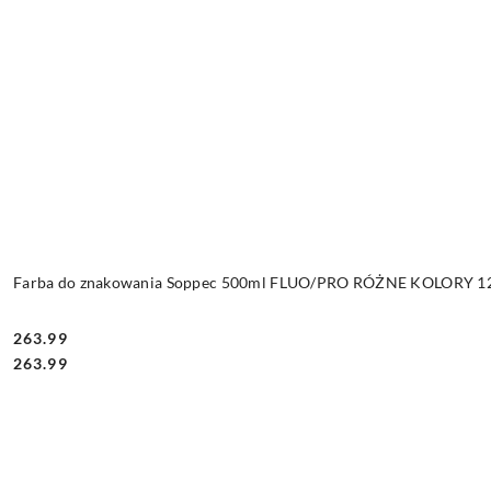
Farba do znakowania Soppec 500ml FLUO/PRO RÓŻNE KOLORY 12 
263.99
Cena:
Cena:
263.99