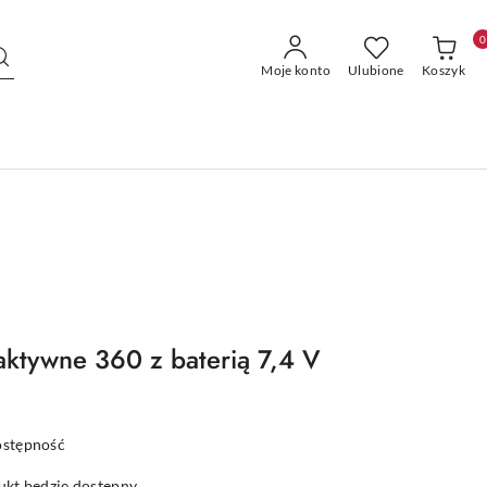
0
Moje konto
Ulubione
Koszyk
 aktywne 360 z baterią 7,4 V
ostępność
kt będzie dostępny