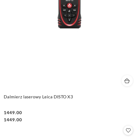
Dalmierz laserowy Leica DISTO X3
1449.00
Cena:
Cena:
1449.00