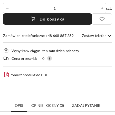
Ilość
szt.
Do koszyka
Zamówienie telefoniczne +48 668 867 282
Zostaw telefon
Dostępność
Wysyłka w ciągu:
ten sam dzień roboczy
i
dostawa
Wyślij
Cena przesyłki:
0
Pobierz produkt do PDF
OPIS
OPINIE I OCENY (0)
ZADAJ PYTANIE