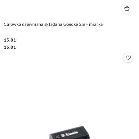
Calówka drewniana składana Goecke 2m - miarka
15.81
Cena:
Cena:
15.81