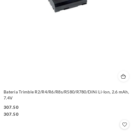
Bateria Trimble R2/R4/R6/R8s/R580/R780/DiNi Li-Ion, 2.6 mAh,
7.4V
307.50
Cena:
Cena:
307.50