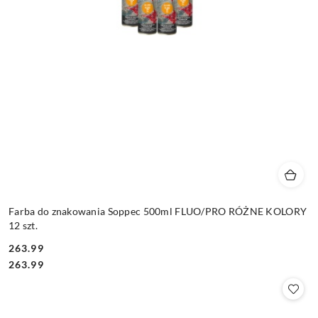
Farba do znakowania Soppec 500ml FLUO/PRO RÓŻNE KOLORY
12 szt.
263.99
Cena:
Cena:
263.99