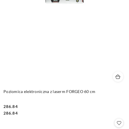
Poziomica elektroniczna z laserm FORGEO 60 cm
286.84
Cena:
Cena:
286.84