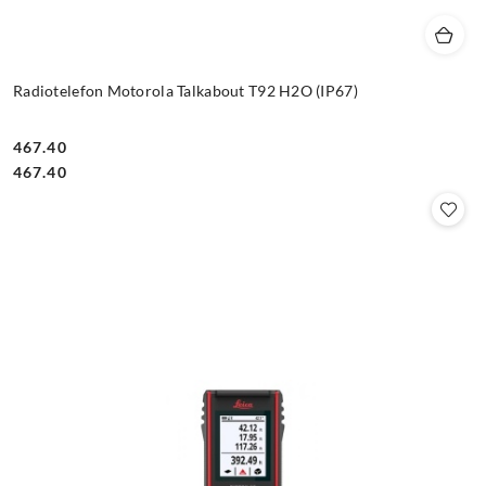
Radiotelefon Motorola Talkabout T92 H2O (IP67)
467.40
Cena:
Cena:
467.40