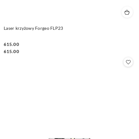
Laser krzyżowy Forgeo FLP23
615.00
Cena:
Cena:
615.00