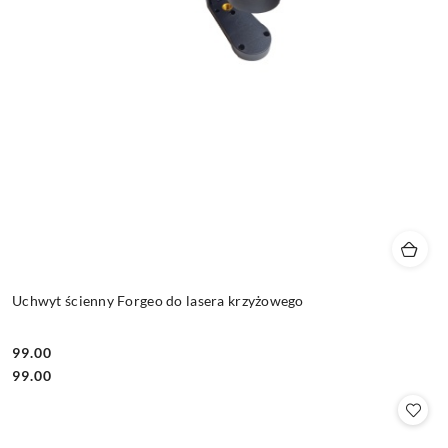
Uchwyt ścienny Forgeo do lasera krzyżowego
99.00
Cena:
Cena:
99.00