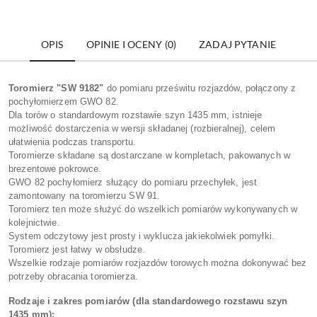
OPIS
OPINIE I OCENY (0)
ZADAJ PYTANIE
Toromierz "SW 9182"
do pomiaru prześwitu rozjazdów, połączony z
pochyłomierzem GWO 82.
Dla torów o standardowym rozstawie szyn 1435 mm, istnieje
możliwość dostarczenia w wersji składanej (rozbieralnej), celem
ułatwienia podczas transportu.
Toromierze składane są dostarczane w kompletach, pakowanych w
brezentowe pokrowce.
GWO 82 pochyłomierz służący do pomiaru przechyłek, jest
zamontowany na toromierzu SW 91.
Toromierz ten może służyć do wszelkich pomiarów wykonywanych w
kolejnictwie.
System odczytowy jest prosty i wyklucza jakiekolwiek pomyłki.
Toromierz jest łatwy w obsłudze.
Wszelkie rodzaje pomiarów rozjazdów torowych można dokonywać bez
potrzeby obracania toromierza.
Rodzaje i zakres pomiarów (dla standardowego rozstawu szyn
1435 mm):