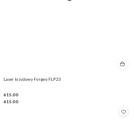
Laser krzyżowy Forgeo FLP23
615.00
Cena:
Cena:
615.00