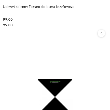
Uchwyt ścienny Forgeo do lasera krzyżowego
99.00
Cena:
Cena:
99.00