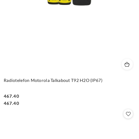
Radiotelefon Motorola Talkabout T92 H2O (IP67)
467.40
Cena:
Cena:
467.40