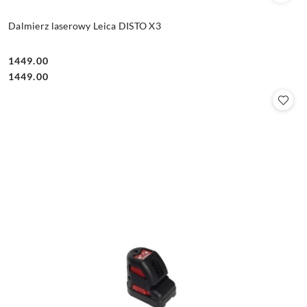
Dalmierz laserowy Leica DISTO X3
1449.00
Cena:
Cena:
1449.00