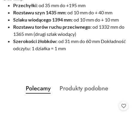
Przechyłki:
od 35 mm do +195 mm
Rozstawu szyn 1435 mm:
od 10 mm do + 40 mm
Szlaku wiodącego 1394 mm:
od 10 mm do + 10 mm
Rozstawu torów ruchu przeciwnego:
od 1332 mm do
1365 mm (drugi szlak wiodący)
Szerokości żłobków:
od 31 mm do 60 mm Dokładność
odczytu: 1 działka = 1 mm
Produkty
Produkty
Polecamy
Produkty podobne
Pomiń karuzelę produktów
o
o
statusie:
statusie: