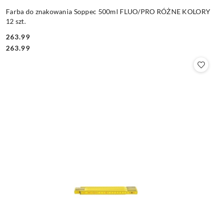
Farba do znakowania Soppec 500ml FLUO/PRO RÓŻNE KOLORY
12 szt.
263.99
Cena:
Cena:
263.99