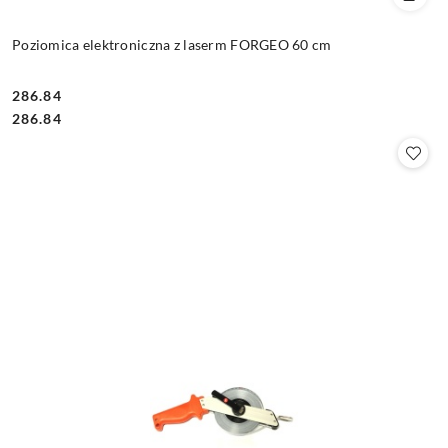
Poziomica elektroniczna z laserm FORGEO 60 cm
286.84
Cena:
Cena:
286.84