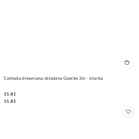
Calówka drewniana składana Goecke 2m - miarka
15.81
Cena:
Cena:
15.81