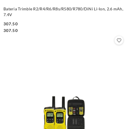
Bateria Trimble R2/R4/R6/R8s/R580/R780/DiNi Li-Ion, 2.6 mAh,
7.4V
307.50
Cena:
Cena:
307.50