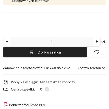
zalogowanych klientów.
Ilość
szt.
Do koszyka
Zamówienie telefoniczne +48 668 867 282
Zostaw telefon
Dostępność
Wysyłka w ciągu:
ten sam dzień roboczy
i
dostawa
Wyślij
Cena przesyłki:
0
Pobierz produkt do PDF