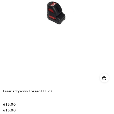
Laser krzyżowy Forgeo FLP23
615.00
Cena:
Cena:
615.00