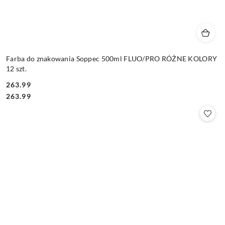
Farba do znakowania Soppec 500ml FLUO/PRO RÓŻNE KOLORY
12 szt.
263.99
Cena:
Cena:
263.99