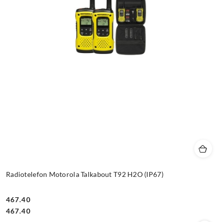
Radiotelefon Motorola Talkabout T92 H2O (IP67)
467.40
Cena:
Cena:
467.40