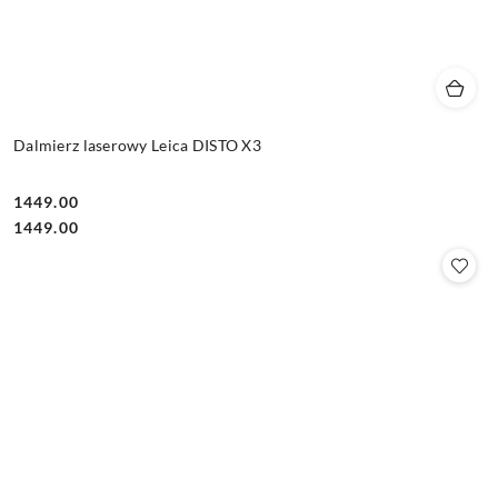
Dalmierz laserowy Leica DISTO X3
1449.00
Cena:
Cena:
1449.00