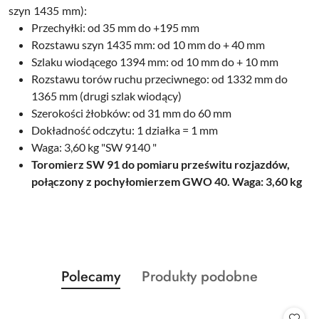
szyn 1435 mm):
Przechyłki: od 35 mm do +195 mm
Rozstawu szyn 1435 mm: od 10 mm do + 40 mm
Szlaku wiodącego 1394 mm: od 10 mm do + 10 mm
Rozstawu torów ruchu przeciwnego: od 1332 mm do
1365 mm (drugi szlak wiodący)
Szerokości żłobków: od 31 mm do 60 mm
Dokładność odczytu: 1 działka = 1 mm
Waga: 3,60 kg "SW 9140 "
Toromierz SW 91 do pomiaru prześwitu rozjazdów,
połączony z pochyłomierzem GWO 40. Waga: 3,60 kg
Produkty
Produkty
Polecamy
Produkty podobne
Pomiń karuzelę produktów
o
o
statusie:
statusie: