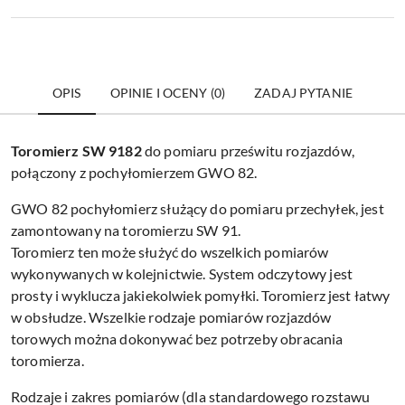
OPIS
OPINIE I OCENY (0)
ZADAJ PYTANIE
Toromierz SW 9182
do pomiaru prześwitu rozjazdów,
połączony z pochyłomierzem GWO 82.
GWO 82 pochyłomierz służący do pomiaru przechyłek, jest
zamontowany na toromierzu SW 91.
Toromierz ten może służyć do wszelkich pomiarów
wykonywanych w kolejnictwie. System odczytowy jest
prosty i wyklucza jakiekolwiek pomyłki. Toromierz jest łatwy
w obsłudze. Wszelkie rodzaje pomiarów rozjazdów
torowych można dokonywać bez potrzeby obracania
toromierza.
Rodzaje i zakres pomiarów (dla standardowego rozstawu