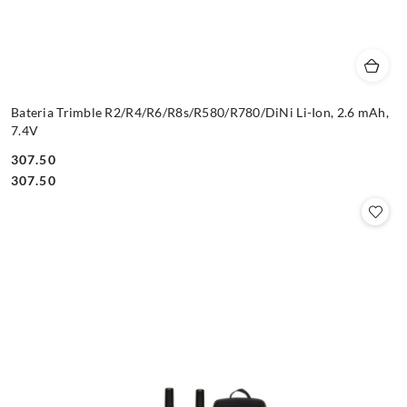
Bateria Trimble R2/R4/R6/R8s/R580/R780/DiNi Li-Ion, 2.6 mAh,
7.4V
307.50
Cena:
Cena:
307.50