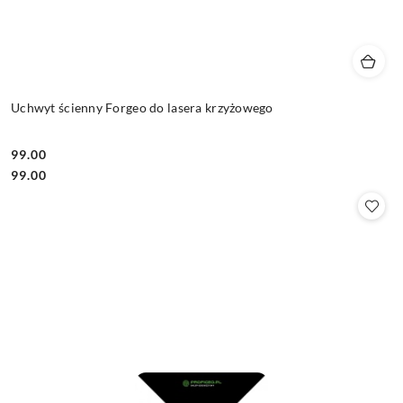
Uchwyt ścienny Forgeo do lasera krzyżowego
99.00
Cena:
Cena:
99.00