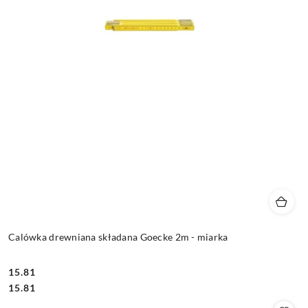
Calówka drewniana składana Goecke 2m - miarka
15.81
Cena:
Cena:
15.81