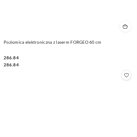
Poziomica elektroniczna z laserm FORGEO 60 cm
286.84
Cena:
Cena:
286.84