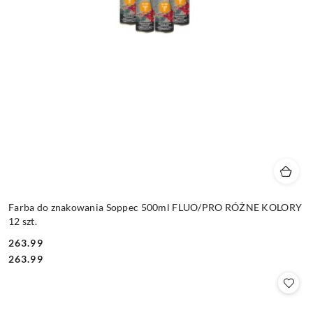
Farba do znakowania Soppec 500ml FLUO/PRO RÓŻNE KOLORY
12 szt.
263.99
Cena:
Cena:
263.99