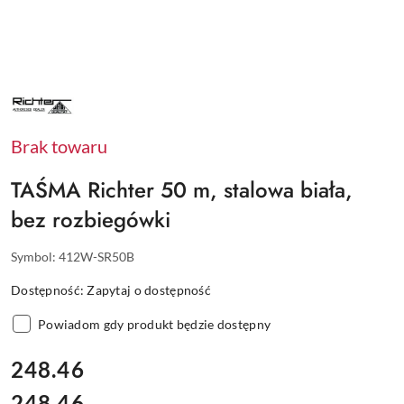
NAZWA
PRODUCENTA:
RICHTER
Brak towaru
TAŚMA Richter 50 m, stalowa biała,
bez rozbiegówki
Symbol:
412W-SR50B
Dostępność:
Zapytaj o dostępność
Powiadom gdy produkt będzie dostępny
cena:
248.46
248.46
Cena: