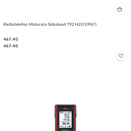
Radiotelefon Motorola Talkabout T92 H2O (IP67)
467.40
Cena:
Cena:
467.40