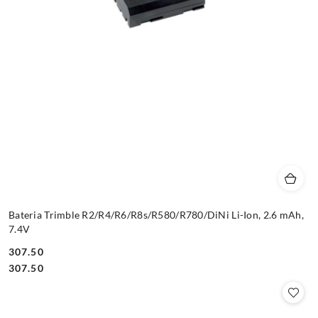
Bateria Trimble R2/R4/R6/R8s/R580/R780/DiNi Li-Ion, 2.6 mAh,
7.4V
307.50
Cena:
Cena:
307.50