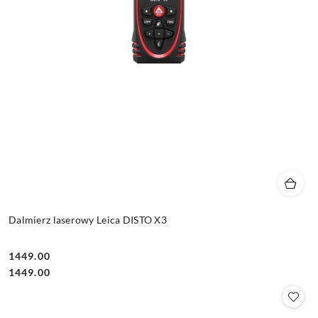
Dalmierz laserowy Leica DISTO X3
1449.00
Cena:
Cena:
1449.00