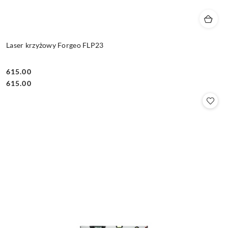
Laser krzyżowy Forgeo FLP23
615.00
Cena:
Cena:
615.00