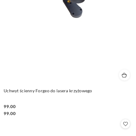
Uchwyt ścienny Forgeo do lasera krzyżowego
99.00
Cena:
Cena:
99.00