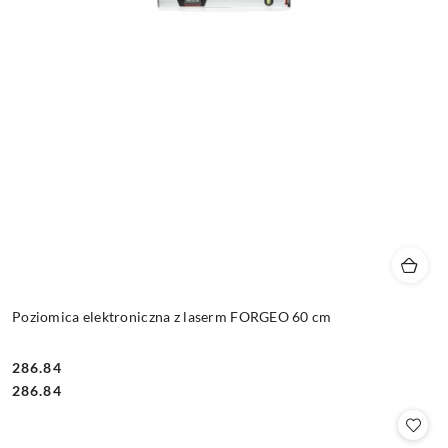
Poziomica elektroniczna z laserm FORGEO 60 cm
286.84
Cena:
Cena:
286.84