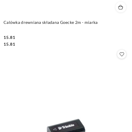
Calówka drewniana składana Goecke 2m - miarka
15.81
Cena:
Cena:
15.81