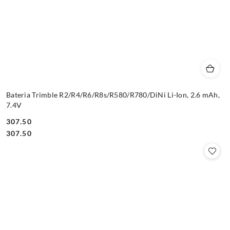
Bateria Trimble R2/R4/R6/R8s/R580/R780/DiNi Li-Ion, 2.6 mAh,
7.4V
307.50
Cena:
Cena:
307.50