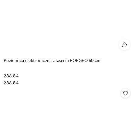
Poziomica elektroniczna z laserm FORGEO 60 cm
286.84
Cena:
Cena:
286.84