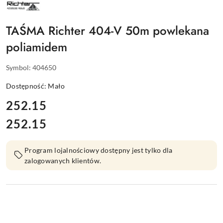
NAZWA
PRODUCENTA:
RICHTER
TAŚMA Richter 404-V 50m powlekana
poliamidem
Symbol:
404650
Dostępność:
Mało
cena:
252.15
252.15
Cena:
Program lojalnościowy dostępny jest tylko dla
zalogowanych klientów.