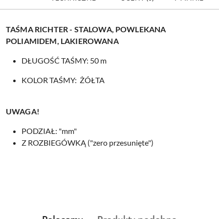
TAŚMA RICHTER - STALOWA, POWLEKANA
POLIAMIDEM, LAKIEROWANA
DŁUGOŚĆ TAŚMY: 50 m
KOLOR TAŚMY: ŻÓŁTA
UWAGA!
PODZIAŁ: "mm"
Z ROZBIEGÓWKĄ ("zero przesunięte")