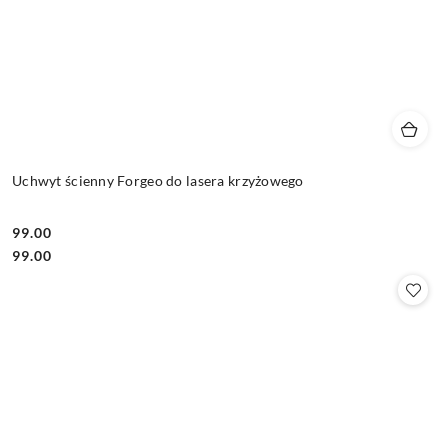
Uchwyt ścienny Forgeo do lasera krzyżowego
99.00
Cena:
Cena:
99.00