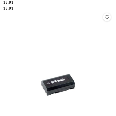
15.81
Cena:
Cena:
15.81