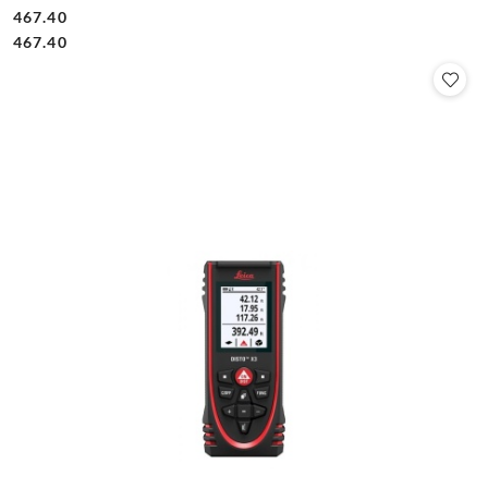
467.40
Cena:
Cena:
467.40