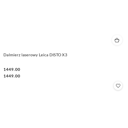
Dalmierz laserowy Leica DISTO X3
1449.00
Cena:
Cena:
1449.00