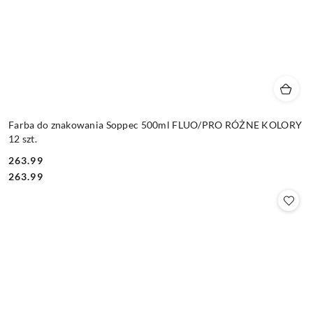
Farba do znakowania Soppec 500ml FLUO/PRO RÓŻNE KOLORY
12 szt.
263.99
Cena:
Cena:
263.99