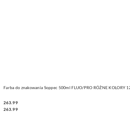
Farba do znakowania Soppec 500ml FLUO/PRO RÓŻNE KOLORY 12 
263.99
Cena:
Cena:
263.99