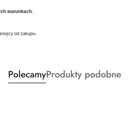
ych warunkach.
esięcy od zakupu.
Produkty
Produkty
Polecamy
Produkty podobne
o
o
statusie:
statusie: