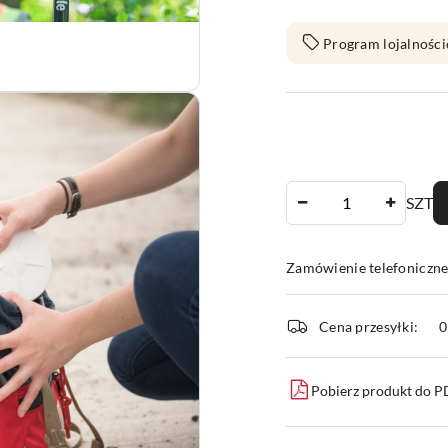
Program lojalności
Ilość
SZT
Zamówienie telefoniczn
Dostępność
Cena przesyłki:
i
dostawa
Pobierz produkt do 