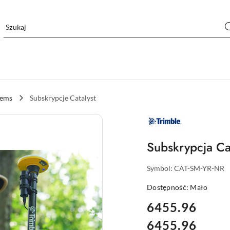
tems
Subskrypcje Catalyst
NAZWA
PRODUCENTA:
TRIMBLE
Subskrypcja Ca
Symbol:
CAT-SM-YR-NR
Dostępność:
Mało
cena:
6455.96
6455.96
Cena: