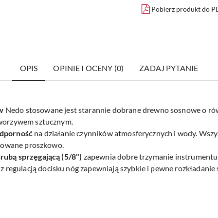
Pobierz produkt do 
OPIS
OPINIE I OCENY (0)
ZADAJ PYTANIE
ów
Nedo stosowane jest starannie dobrane drewno sosnowe o rów
 tworzywem sztucznym.
dporność
na działanie czynników atmosferycznych i wody. Wszys
malowane proszkowo.
rubą sprzęgającą (5/8")
zapewnia dobre trzymanie instrumentu
z regulacją docisku nóg zapewniają szybkie i pewne rozkładanie