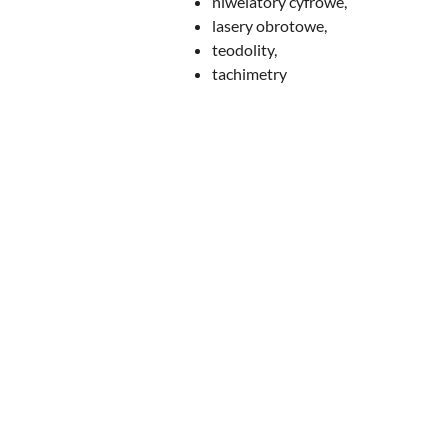
niwelatory cyfrowe,
lasery obrotowe,
teodolity,
tachimetry
Pomiń karuzelę produktów