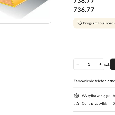
cena:
736.77
736.77
Cena:
Program lojalności
Ilość
szt.
Zamówienie telefoniczn
Dostępność
Wysyłka w ciągu:
t
i
Cena przesyłki:
dostawa