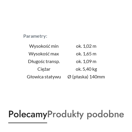
Parametry:
Wysokość min
ok. 1,02 m
Wysokość max
ok. 1,65 m
Długośc transp.
ok. 1,09 m
Ciężar
ok. 5,40 kg
Głowica statywu
Ø (płaska) 140mm
Produkty
Produkty
Polecamy
Produkty podobne
o
o