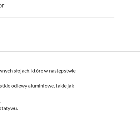
PDF
nych słojach, które w następstwie
tkie odlewy aluminiowe, takie jak
.
 statywu.