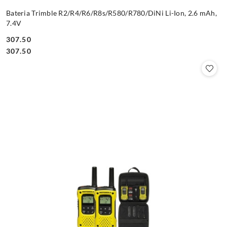
Bateria Trimble R2/R4/R6/R8s/R580/R780/DiNi Li-Ion, 2.6 mAh,
7.4V
307.50
Cena:
Cena:
307.50