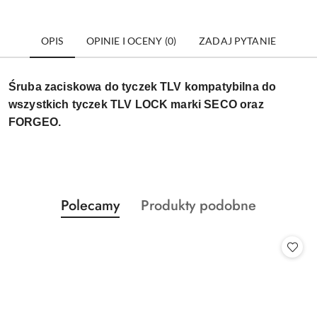
OPIS
OPINIE I OCENY (0)
ZADAJ PYTANIE
Śruba zaciskowa do tyczek TLV kompatybilna do
wszystkich tyczek TLV LOCK marki SECO oraz
FORGEO.
Produkty
Produkty
Polecamy
Produkty podobne
Pomiń karuzelę produktów
o
o
statusie:
statusie: