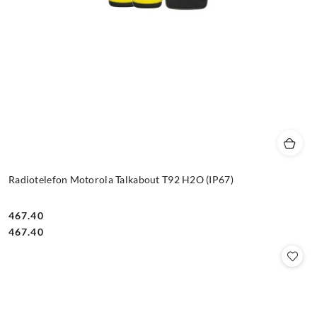
Radiotelefon Motorola Talkabout T92 H2O (IP67)
467.40
Cena:
Cena:
467.40