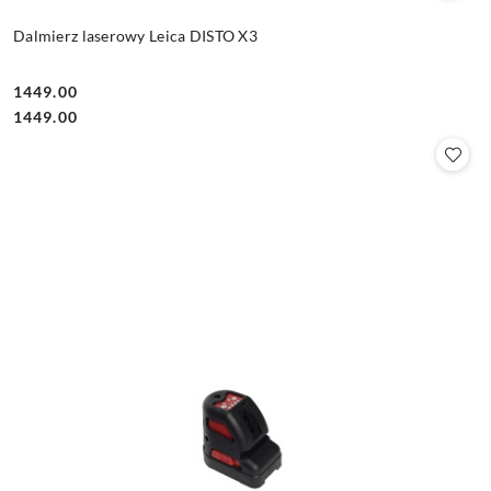
Dalmierz laserowy Leica DISTO X3
1449.00
Cena:
Cena:
1449.00