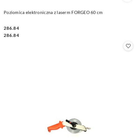
Poziomica elektroniczna z laserm FORGEO 60 cm
286.84
Cena:
Cena:
286.84