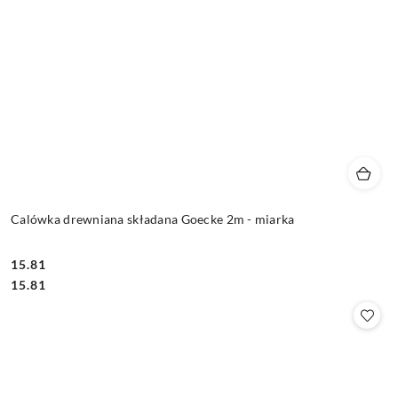
Calówka drewniana składana Goecke 2m - miarka
15.81
Cena:
Cena:
15.81