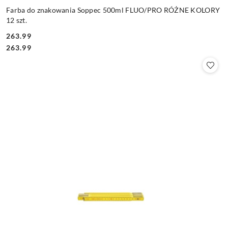
Farba do znakowania Soppec 500ml FLUO/PRO RÓŻNE KOLORY
12 szt.
263.99
Cena:
Cena:
263.99