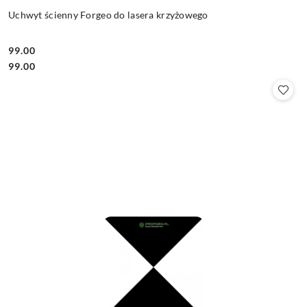
Uchwyt ścienny Forgeo do lasera krzyżowego
99.00
Cena:
Cena:
99.00