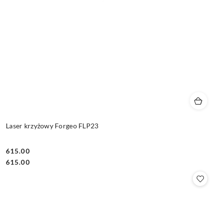
Laser krzyżowy Forgeo FLP23
615.00
Cena:
Cena:
615.00