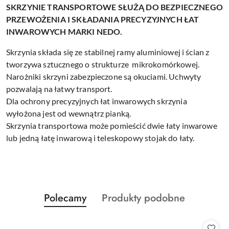
SKRZYNIE TRANSPORTOWE SŁUŻĄ DO BEZPIECZNEGO
PRZEWOŻENIA I SKŁADANIA PRECYZYJNYCH ŁAT
INWAROWYCH MARKI NEDO.
Skrzynia składa się ze stabilnej ramy aluminiowej i ścian z
tworzywa sztucznego o strukturze mikrokomórkowej.
Narożniki skrzyni zabezpieczone są okuciami. Uchwyty
pozwalają na łatwy transport.
Dla ochrony precyzyjnych łat inwarowych skrzynia
wyłożona jest od wewnątrz pianką.
Skrzynia transportowa może pomieścić dwie łaty inwarowe
lub jedną łatę inwarową i teleskopowy stojak do łaty.
Produkty
Produkty
Polecamy
Produkty podobne
Pomiń karuzelę produktów
o
o
statusie:
statusie: