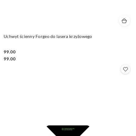
Uchwyt ścienny Forgeo do lasera krzyżowego
99.00
Cena:
Cena:
99.00