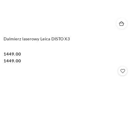
Dalmierz laserowy Leica DISTO X3
1449.00
Cena:
Cena:
1449.00