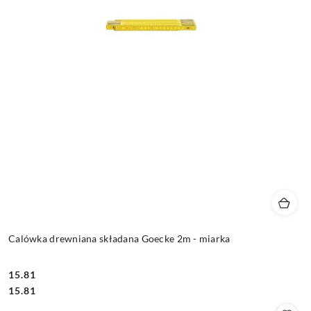
Calówka drewniana składana Goecke 2m - miarka
15.81
Cena:
Cena:
15.81