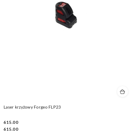
Laser krzyżowy Forgeo FLP23
615.00
Cena:
Cena:
615.00