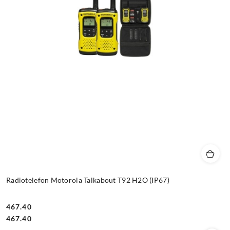
Radiotelefon Motorola Talkabout T92 H2O (IP67)
467.40
Cena:
Cena:
467.40