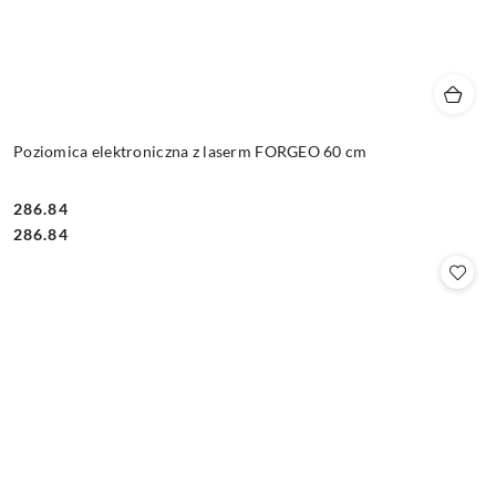
Poziomica elektroniczna z laserm FORGEO 60 cm
286.84
Cena:
Cena:
286.84