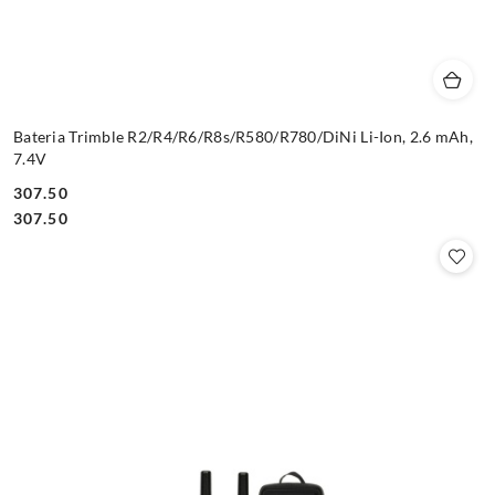
Bateria Trimble R2/R4/R6/R8s/R580/R780/DiNi Li-Ion, 2.6 mAh,
7.4V
307.50
Cena:
Cena:
307.50