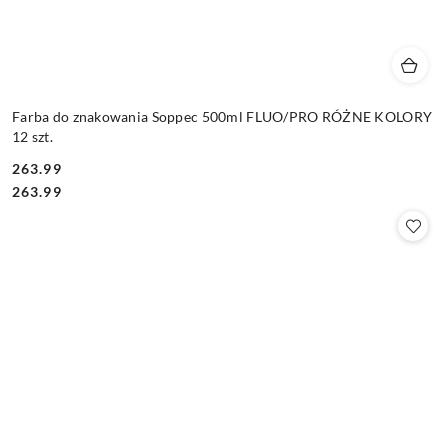
Farba do znakowania Soppec 500ml FLUO/PRO RÓŻNE KOLORY
12 szt.
263.99
Cena:
Cena:
263.99