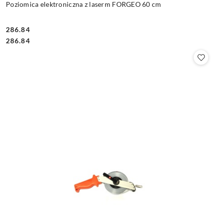
Poziomica elektroniczna z laserm FORGEO 60 cm
286.84
Cena:
Cena:
286.84