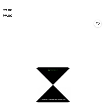
99.00
Cena:
Cena:
99.00