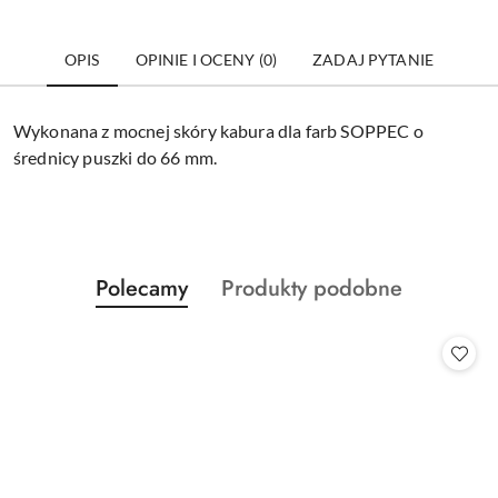
OPIS
OPINIE I OCENY (0)
ZADAJ PYTANIE
Wykonana z mocnej skóry kabura dla farb SOPPEC o
średnicy puszki do 66 mm.
Produkty
Produkty
Polecamy
Produkty podobne
Pomiń karuzelę produktów
o
o
statusie:
statusie: