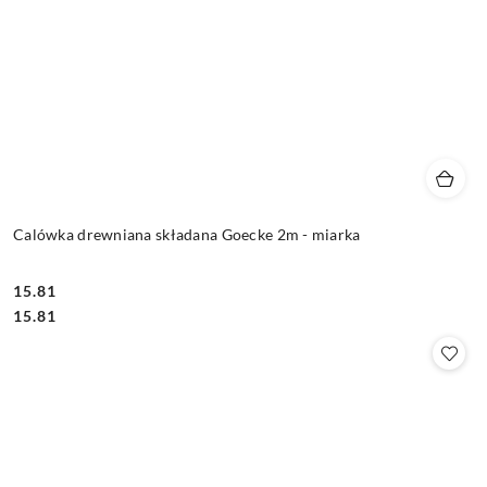
Calówka drewniana składana Goecke 2m - miarka
15.81
Cena:
Cena:
15.81