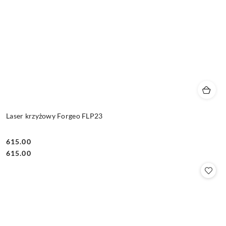
Laser krzyżowy Forgeo FLP23
615.00
Cena:
Cena:
615.00