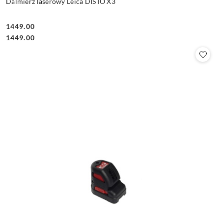
Dalmierz laserowy Leica DISTO X3
1449.00
Cena:
Cena:
1449.00