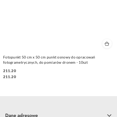
Fotopunkt 50 cm x 50 cm punkt osnowy do opracowań
fotogrametrycznych, do pomiarów dronem - 10szt
211.20
Cena:
Cena:
211.20
Dane adresowe