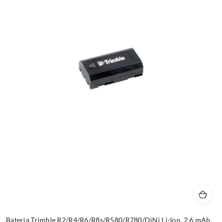
Bateria Trimble R2/R4/R6/R8s/R580/R780/DiNi Li-Ion, 2.6 mAh,