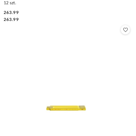
12 szt.
263.99
Cena:
Cena:
263.99