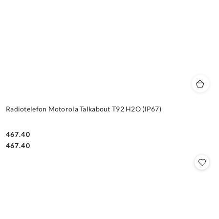
Radiotelefon Motorola Talkabout T92 H2O (IP67)
467.40
Cena:
Cena:
467.40