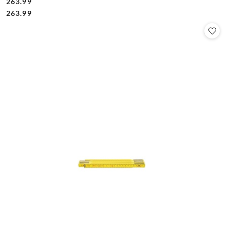
263.99
Cena:
Cena:
263.99