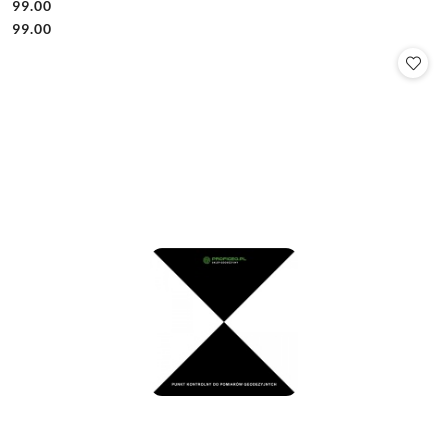
99.00
Cena:
Cena:
99.00