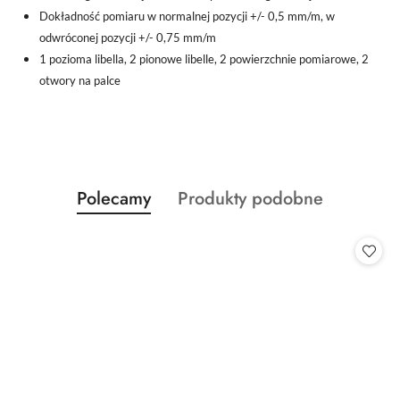
Dokładność pomiaru w normalnej pozycji +/- 0,5 mm/m, w
odwróconej pozycji +/- 0,75 mm/m
1 pozioma libella, 2 pionowe libelle, 2 powierzchnie pomiarowe, 2
otwory na palce
Produkty
Produkty
Polecamy
Produkty podobne
Pomiń karuzelę produktów
o
o
statusie:
statusie: