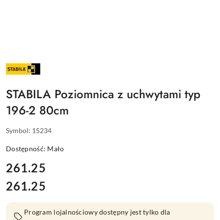
NAZWA
PRODUCENTA:
STABILA
STABILA Poziomnica z uchwytami typ
196-2 80cm
Symbol:
15234
Dostępność:
Mało
cena:
261.25
261.25
Cena:
Program lojalnościowy dostępny jest tylko dla