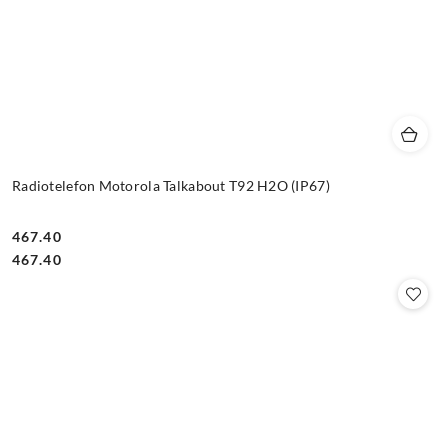
Radiotelefon Motorola Talkabout T92 H2O (IP67)
467.40
Cena:
Cena:
467.40