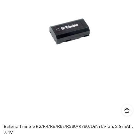
Bateria Trimble R2/R4/R6/R8s/R580/R780/DiNi Li-Ion, 2.6 mAh,
7.4V