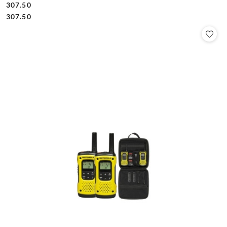
307.50
Cena:
Cena:
307.50