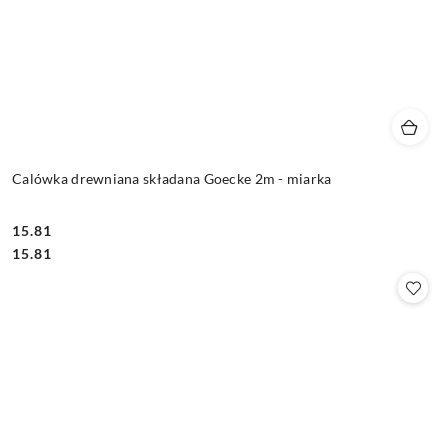
Calówka drewniana składana Goecke 2m - miarka
15.81
Cena:
Cena:
15.81