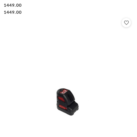
1449.00
Cena:
Cena:
1449.00