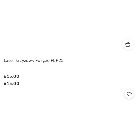
Laser krzyżowy Forgeo FLP23
615.00
Cena:
Cena:
615.00