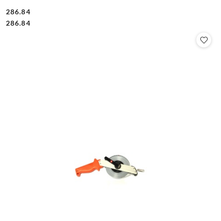
286.84
Cena:
Cena:
286.84