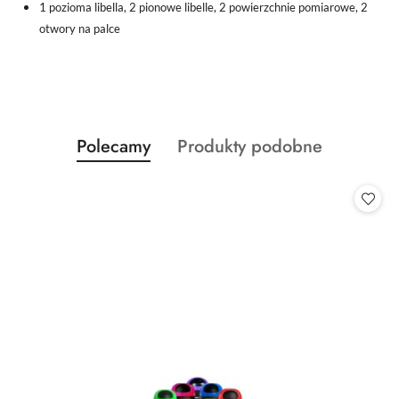
1 pozioma libella, 2 pionowe libelle, 2 powierzchnie pomiarowe, 2
otwory na palce
Produkty
Produkty
Polecamy
Produkty podobne
Pomiń karuzelę produktów
o
o
statusie:
statusie: