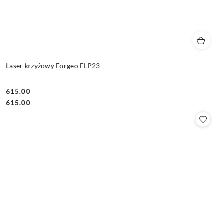
Laser krzyżowy Forgeo FLP23
615.00
Cena:
Cena:
615.00