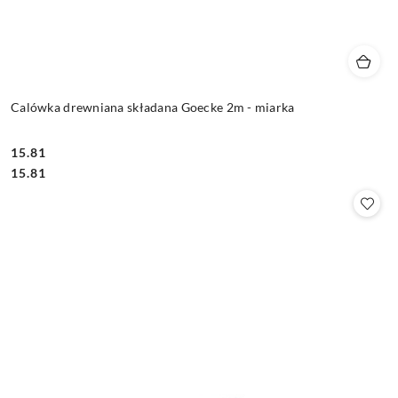
Calówka drewniana składana Goecke 2m - miarka
15.81
Cena:
Cena:
15.81