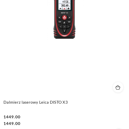
Dalmierz laserowy Leica DISTO X3
1449.00
Cena:
Cena:
1449.00