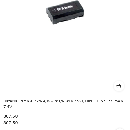
Bateria Trimble R2/R4/R6/R8s/R580/R780/DiNi Li-Ion, 2.6 mAh,
7.4V
307.50
Cena:
Cena:
307.50