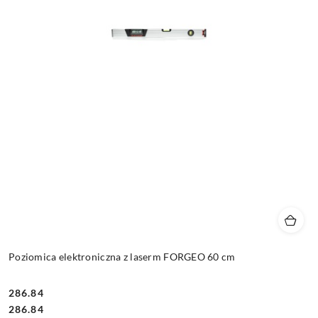
Poziomica elektroniczna z laserm FORGEO 60 cm
286.84
Cena:
Cena:
286.84