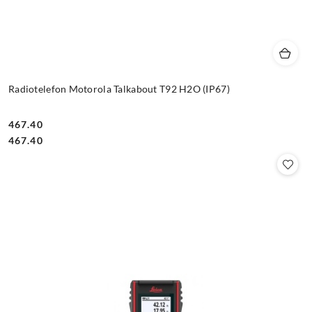
Radiotelefon Motorola Talkabout T92 H2O (IP67)
467.40
Cena:
Cena:
467.40