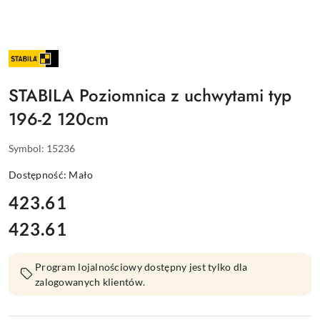
NAZWA
PRODUCENTA:
STABILA
STABILA Poziomnica z uchwytami typ
196-2 120cm
Symbol:
15236
Dostępność:
Mało
cena:
423.61
423.61
Cena:
Program lojalnościowy dostępny jest tylko dla
zalogowanych klientów.