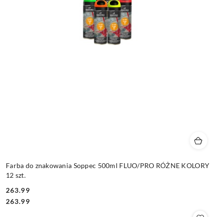
Farba do znakowania Soppec 500ml FLUO/PRO RÓŻNE KOLORY
12 szt.
263.99
Cena:
Cena:
263.99