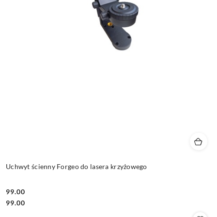
Uchwyt ścienny Forgeo do lasera krzyżowego
99.00
Cena:
Cena:
99.00