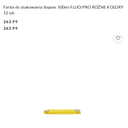
Farba do znakowania Soppec 500ml FLUO/PRO RÓŻNE KOLORY
12 szt.
263.99
Cena:
Cena:
263.99