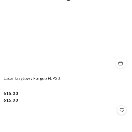
Laser krzyżowy Forgeo FLP23
615.00
Cena:
Cena:
615.00