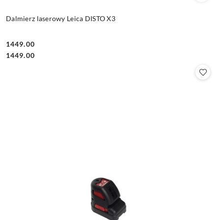
Dalmierz laserowy Leica DISTO X3
1449.00
Cena:
Cena:
1449.00