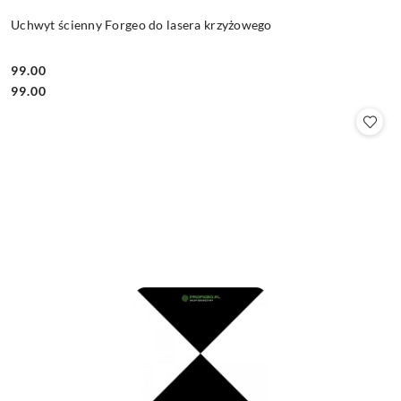
Uchwyt ścienny Forgeo do lasera krzyżowego
99.00
Cena:
Cena:
99.00