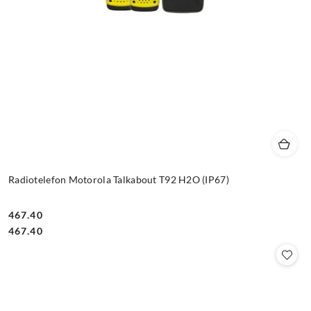
Radiotelefon Motorola Talkabout T92 H2O (IP67)
467.40
Cena:
Cena:
467.40