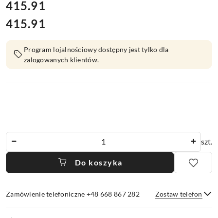
cena:
415.91
415.91
Cena:
Program lojalnościowy dostępny jest tylko dla
zalogowanych klientów.
Ilość
szt.
Do koszyka
Zamówienie telefoniczne +48 668 867 282
Zostaw telefon
Dostępność