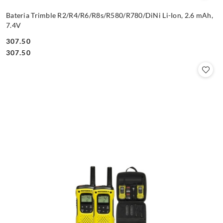
Bateria Trimble R2/R4/R6/R8s/R580/R780/DiNi Li-Ion, 2.6 mAh,
7.4V
307.50
Cena:
Cena:
307.50