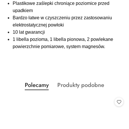
Plastikowe zaślepki chroniące poziomice przed
upadkiem
Bardzo łatwe w czyszczeniu przez zastosowaniu
elektrostatycznej powłoki
10 lat gwarancji
1 libella pozioma, 1 libella pionowa, 2 powlekane
powierzchnie pomiarowe, system magnesów.
Produkty
Produkty
Polecamy
Produkty podobne
Pomiń karuzelę produktów
o
o
statusie:
statusie: