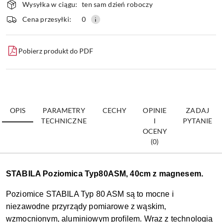
Wysyłka w ciągu:
ten sam dzień roboczy
i
dostawa
Wyślij
Cena przesyłki:
0
Pobierz produkt do PDF
OPIS
PARAMETRY
CECHY
OPINIE
ZADAJ
TECHNICZNE
I
PYTANIE
OCENY
(0)
STABILA Poziomica Typ80ASM, 40cm z magnesem.
Poziomice STABILA Typ 80 ASM są to mocne i
niezawodne przyrządy pomiarowe z wąskim,
wzmocnionym, aluminiowym profilem. Wraz z technologią