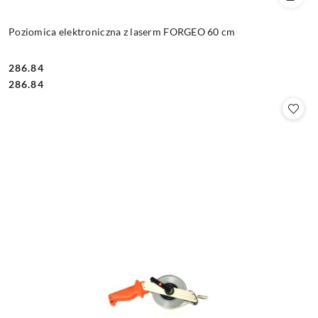
Poziomica elektroniczna z laserm FORGEO 60 cm
286.84
Cena:
Cena:
286.84