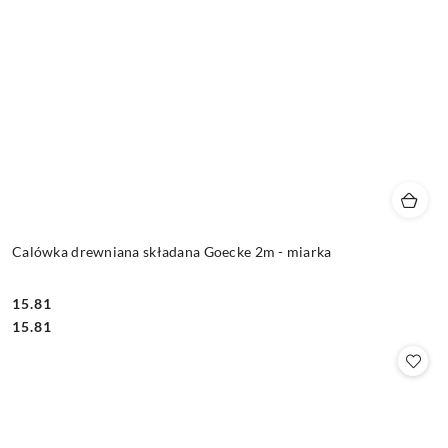
Calówka drewniana składana Goecke 2m - miarka
15.81
Cena:
Cena:
15.81