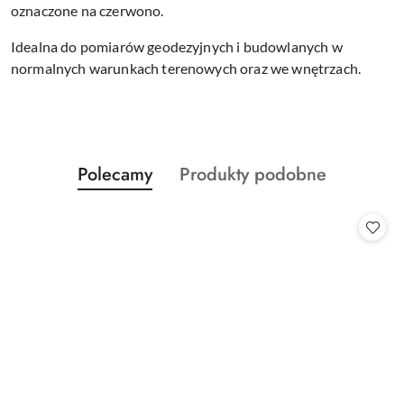
oznaczone na czerwono.
Idealna do pomiarów geodezyjnych i budowlanych w
normalnych warunkach terenowych oraz we wnętrzach.
Produkty
Produkty
Polecamy
Produkty podobne
Pomiń karuzelę produktów
o
o
statusie:
statusie: