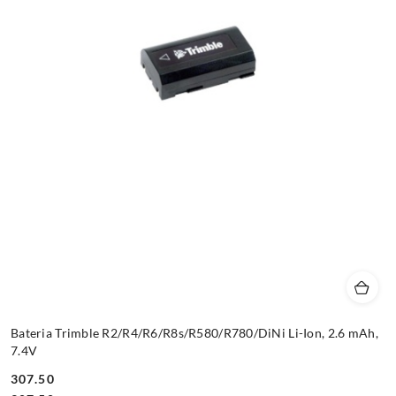
Bateria Trimble R2/R4/R6/R8s/R580/R780/DiNi Li-Ion, 2.6 mAh,
7.4V
307.50