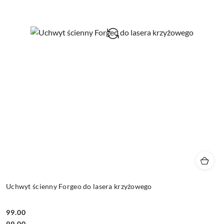
Uchwyt ścienny Forgeo do lasera krzyżowego
99.00
Cena:
Cena:
99.00