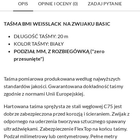
OPIS
OPINIE I OCENY (0)
ZADAJ PYTANIE
TAŚMA BMI WEISSLACK NA ZWIJAKU BASIC
DŁUGOŚĆ TAŚMY: 20 m
KOLOR TAŚMY: BIAŁY
PODZIAŁ MM, Z ROZBIEGÓWKĄ ("zero
przesunięte")
Taśma pomiarowa produkowana według najwyższych
standardów jakości. Gwarantowana dokładność taśmy
zgodnie z normami Unii Europejskiej.
Hartowana taśma sprężysta ze stali węglowej C75 jest
dobrze zabezpieczona przed korozją i ścieraniem. Zwijak z
odpornego na uderzenia tworzywa sztucznego spawany
ultradźwiękami. Zabezpieczenie FlexTop na końcu taśmy.
Podzał milimetrowy lub centymetrowy. Pełne metry