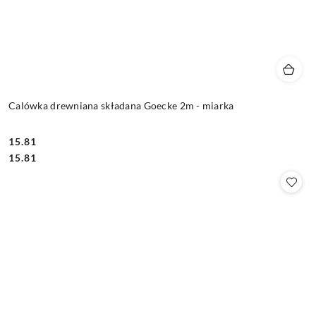
Calówka drewniana składana Goecke 2m - miarka
15.81
Cena:
Cena:
15.81