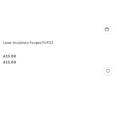
Laser krzyżowy Forgeo FLP23
615.00
Cena:
Cena:
615.00