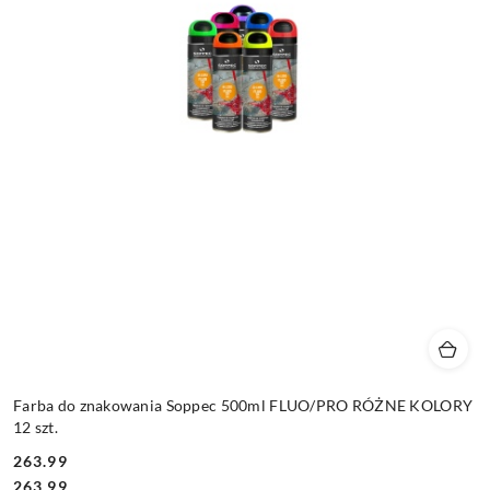
Farba do znakowania Soppec 500ml FLUO/PRO RÓŻNE KOLORY
12 szt.
263.99
Cena:
Cena:
263.99