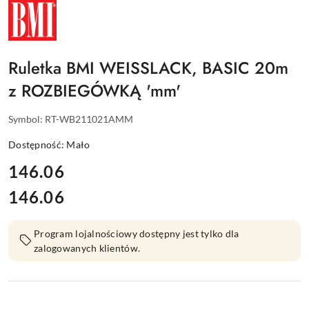
NAZWA
PRODUCENTA:
BMI
Ruletka BMI WEISSLACK, BASIC 20m
z ROZBIEGÓWKĄ 'mm'
Symbol:
RT-WB211021AMM
Dostępność:
Mało
cena:
146.06
146.06
Cena:
Program lojalnościowy dostępny jest tylko dla
zalogowanych klientów.