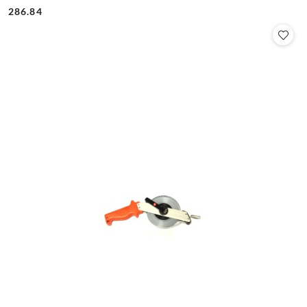
Cena:
Cena:
286.84