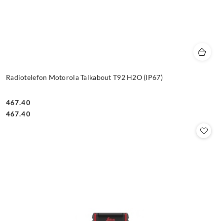
Radiotelefon Motorola Talkabout T92 H2O (IP67)
467.40
Cena:
Cena:
467.40